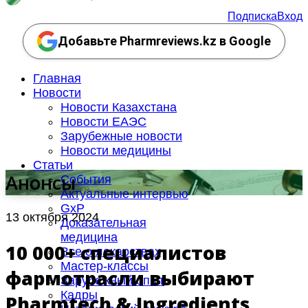
Подписка
Вход
Добавьте Pharmreviews.kz в Google
Главная
Новости
Новости Казахстана
Новости ЕАЭС
Зарубежные новости
Новости медицины
Статьи
Анонсы
События
Актуальные интервью
GxP
13 октября 2024
Доказательная
медицина
10 000+ специалистов
Все о лекарствах
Мастер-классы
фармотрасли выбирают
Зарубежный опыт
Кадры
Pharmtech & Ingredients