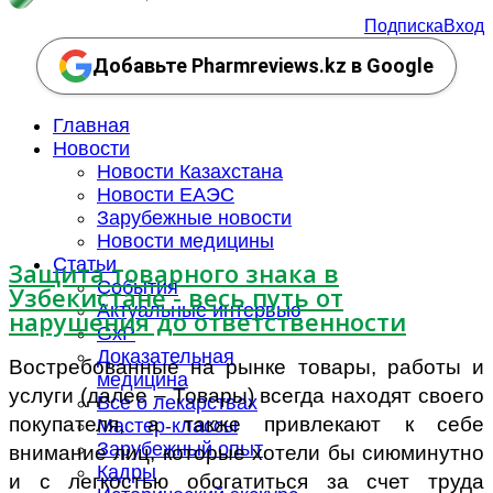
Подписка
Вход
Добавьте Pharmreviews.kz в Google
Главная
Новости
Новости Казахстана
Новости ЕАЭС
Зарубежные новости
Новости медицины
Статьи
Защита товарного знака в
События
Узбекистане - весь путь от
Актуальные интервью
нарушения до ответственности
GxP
Доказательная
Востребованные на рынке товары, работы и
медицина
услуги (далее – Товары) всегда находят своего
Все о лекарствах
покупателя, а также привлекают к себе
Мастер-классы
Зарубежный опыт
внимание лиц, которые хотели бы сиюминутно
Кадры
и с легкостью обогатиться за счет труда