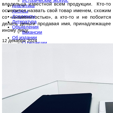
Исторический экскурс
владельца известной всем продукции. Кто-то
Аналитика
осмелится назвать свой товар именем, схожим
Анонсы
Документы
со «знаменитостью», а кто-то и не побоится
Литература
делать деньги продавая имя, принадлежащее
Объявления
иному лицу.
Вакансии
Об издании
12 декабря 2024
О редакции
Контакты
Подписка