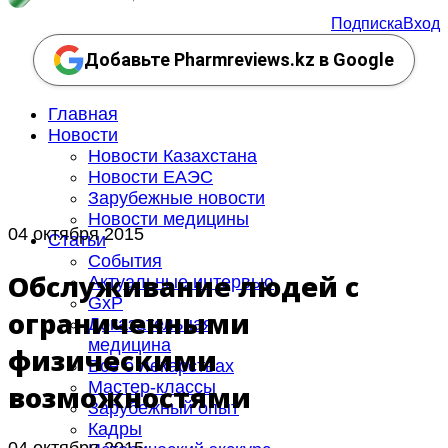
Подписка
Вход
Добавьте Pharmreviews.kz в Google
Главная
Новости
Новости Казахстана
Новости ЕАЭС
Зарубежные новости
Новости медицины
04 октября 2015
Статьи
События
Обслуживание людей с
Актуальные интервью
GxP
ограниченными
Доказательная
медицина
физическими
Все о лекарствах
Мастер-классы
возможностями
Зарубежный опыт
Кадры
04 октября 2015