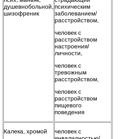
душевнобольной,
психическим
шизофреник
заболеванием/
расстройством,
человек с
расстройством
настроения/
личности,
человек с
тревожным
расстройством,
человек с
расстройством
пищевого
поведения
Калека, хромой
человек с
инвалидностью/