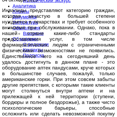
Исторический экскурс
Аналитика
Инвалиды представляют категорию граждан,
Анонсы
которая зачастую в большей степени
Документы
нуждается в лекарствах и требует особенного
Литература
внимания при обслуживании. Однако, пока в
Объявления
нашей стране какие-либо стандарты
Вакансии
предоставления услуг, в том числе
Об издании
О редакции
фармацевтических, людям с ограниченными
Контакты
физическими возможностями не появились.
Подписка
Единственное чего на сегодняшний день
удалось достигнуть в данном плане - это
оборудование аптек пандусами, круче которых
в большинстве случаев, пожалуй, только
американские горки. При этом совсем забыты
другие препятствия, с которыми такие клиенты
могут столкнуться внутри аптеки и на
прилежащей к ней территории (ступени,
бордюры и полное бездорожье), а также чисто
психологические барьеры, способные
осложнить или сделать невозможной покупку