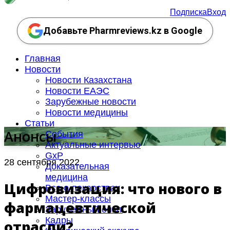
Подписка
Вход
Добавьте Pharmreviews.kz в Google
Главная
Новости
Новости Казахстана
Новости ЕАЭС
Зарубежные новости
Новости медицины
Статьи
Анонсы
События
Актуальные интервью
GxP
28 сентября 2022
Доказательная
медицина
Цифровизация: что нового в
Все о лекарствах
Мастер-классы
фармацевтической
Зарубежный опыт
Кадры
отрасли?