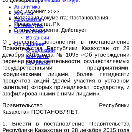
Исторический экскурс
Аналитика
Год издания:
2023
Анонсы
Категория документа:
Постановления
Документы
Правительства РК
Литература
Статус документа:
Действует
Объявления
Вакансии
О внесении дополнений в постановление
Об издании
Правительства Республики Казахстан от 28
О редакции
декабря 2015 года № 1095 «Об утверждении
Контакты
перечня видов деятельности, осуществляемых
Подписка
государственными предприятиями,
юридическими лицами, более пятидесяти
процентов акций (долей участия в уставном
капитале) которых принадлежат государству, и
аффилированными с ними лицами».
Правительство Республики
Казахстан ПОСТАНОВЛЯЕТ:
1. Внести в постановление Правительства
Республики Казахстан от 28 декабря 2015 года