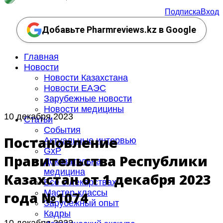
Подписка
Вход
Добавьте Pharmreviews.kz в Google
Главная
Новости
Новости Казахстана
Новости ЕАЭС
Зарубежные новости
Новости медицины
10 декабря 2023
Статьи
События
Постановление
Актуальные интервью
GxP
Правительства Республики
Доказательная
медицина
Казахстан от 1 декабря 2023
Все о лекарствах
Мастер-классы
года №1074
Зарубежный опыт
Кадры
10 декабря 2023