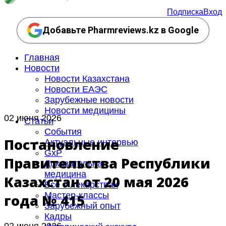
Подписка
Вход
Добавьте Pharmreviews.kz в Google
Главная
Новости
Новости Казахстана
Новости ЕАЭС
Зарубежные новости
Новости медицины
02 июня 2026
Статьи
События
Постановление
Актуальные интервью
GxP
Правительства Республики
Доказательная
медицина
Казахстан от 20 мая 2026
Все о лекарствах
Мастер-классы
года № 415
Зарубежный опыт
Кадры
02 июня 2026