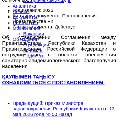
Исторический экскурс
Аналитика
Год издания:
2026
Анонсы
Категория документа:
Постановления
Документы
Правительства РК
Литература
Статус документа:
Действует
Объявления
Вакансии
Об утверждении Соглашения между
Об издании
Правительством Республики Казахстан и
О редакции
Правительством Российской Федерации о
Контакты
сотрудничестве в области обеспечения
Подписка
санитарно-эпидемиологического благополучия
населения
ҚАУЛЫМЕН ТАҢЫСУ
ОЗНАКОМИТЬСЯ С ПОСТАНОВЛЕНИЕМ
Предыдущий: Приказ Министра
здравоохранения Республики Казахстан от 13
мая 2026 года № 50
Назад