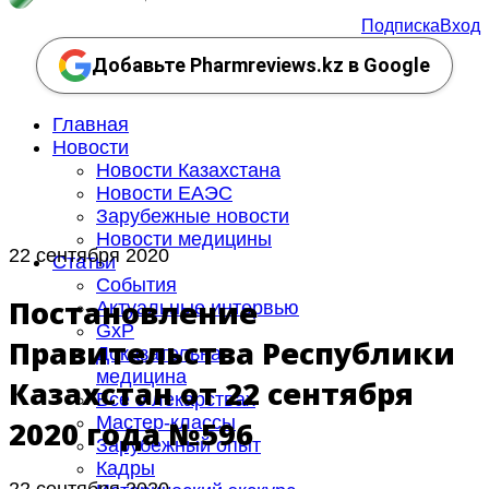
Подписка
Вход
Добавьте Pharmreviews.kz в Google
Главная
Новости
Новости Казахстана
Новости ЕАЭС
Зарубежные новости
Новости медицины
22 сентября 2020
Статьи
События
Постановление
Актуальные интервью
GxP
Правительства Республики
Доказательная
медицина
Казахстан от 22 сентября
Все о лекарствах
Мастер-классы
2020 года №596
Зарубежный опыт
Кадры
22 сентября 2020