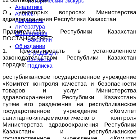
Исторический экскурс
Аналитика
О некоторых вопросах Министерства
Анонсы
здравоохранения Республики Казахстан
Документы
Литература
Правительство Республики Казахстан
Объявления
ПОСТАНОВЛЯЕТ:
Вакансии
Об издании
1. Реорганизовать в установленном
О редакции
законодательством Республики Казахстан
Контакты
порядке:
Подписка
республиканское государственное учреждение
«Комитет контроля качества и безопасности
товаров и услуг Министерства
здравоохранения Республики Казахстан»
путем его разделения на республиканское
государственное учреждение «Комитет
санитарно-эпидемиологического контроля
Министерства здравоохранения Республики
Казахстан» и республиканское
государственное учреждение «Комитет