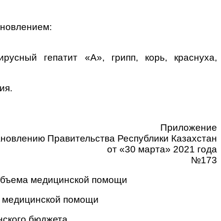
ановлением:
усный гепатит «А», грипп, корь, краснуха,
ия.
Приложение
ановлению Правительства Республики Казахстан
от «30 марта» 2021 года
№173
 объема медицинской помощи
а медицинской помощи
нского бюджета