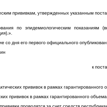
еским прививкам, утвержденных указанным пост
ания по эпидемиологическим показаниям (вир
ия).».
ие со дня его первого официального опубликован
мин
к пост
тических прививок в рамках гарантированного
ких прививок в рамках гарантированного объем
прививки проводятся за счет средств республика