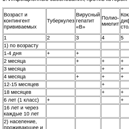
Возраст и
Вирусный
Ко
Полио-
контингент
Туберкулез
гепатит
ди
миелит
прививаемых
«В»
сто
1
2
3
4
5
1) по возрасту
1-4 дня
+
+
2 месяца
+
+
+
3 месяца
+
+
4 месяца
+
+
+
12-15 месяцев
+
18 месяцев
+
+
6 лет (1 класс)
+
+
16 лет и через
каждые 10 лет
2) население,
проживающее и