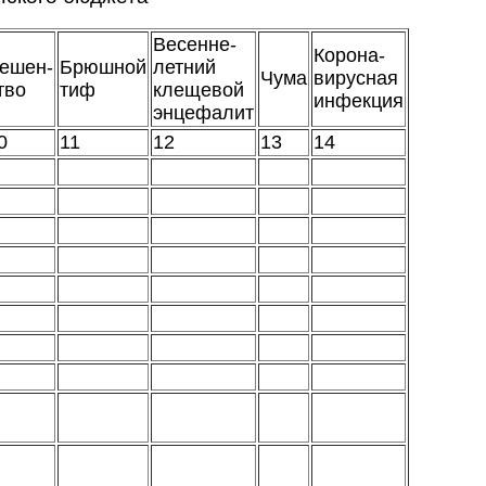
Весенне-
Корона-
ешен-
Брюшной
летний
Чума
вирусная
тво
тиф
клещевой
инфекция
энцефалит
0
11
12
13
14