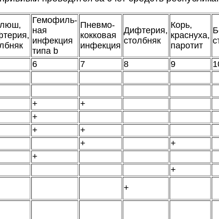
Гемофиль-
клюш,
Пневмо-
Корь,
ная
Дифтерия,
Б
фтерия,
кокковая
краснуха,
инфекция
столбняк
с
лбняк
инфекция
паротит
типа b
6
7
8
9
1
+
+
+
+
+
+
+
+
+
+