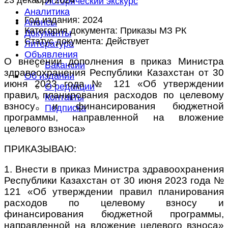
Исторический экскурс
Аналитика
Год издания:
2024
Анонсы
Категория документа:
Приказы МЗ РК
Документы
Статус документа:
Действует
Литература
Объявления
О внесении дополнения в приказ Министра
Вакансии
здравоохранения Республики Казахстан от 30
Об издании
июня 2023 года № 121 «Об утверждении
О редакции
правил планирования расходов по целевому
Контакты
взносу и финансирования бюджетной
Подписка
программы, направленной на вложение
целевого взноса»
ПРИКАЗЫВАЮ
:
1. Внести в приказ Министра здравоохранения
Республики Казахстан от 30 июня 2023 года №
121 «Об утверждении правил планирования
расходов по целевому взносу и
финансирования бюджетной программы,
направленной на вложение целевого взноса»