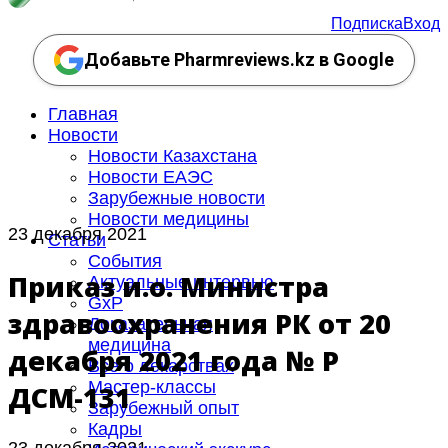
Подписка
Вход
Добавьте Pharmreviews.kz в Google
Главная
Новости
Новости Казахстана
Новости ЕАЭС
Зарубежные новости
Новости медицины
23 декабря 2021
Статьи
События
Приказ и.о. Министра
Актуальные интервью
GxP
здравоохранения РК от 20
Доказательная
медицина
декабря 2021 года № ҚР
Все о лекарствах
Мастер-классы
ДСМ-131
Зарубежный опыт
Кадры
23 декабря 2021