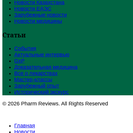
Новости Казахстана
Новости ЕАЭС
Зарубежные новости
Новости медицины
Статьи
События
Актуальные интервью
GxP
Доказательная медицина
Все о лекарствах
Мастер-классы
Зарубежный опыт
Исторический экскурс
© 2026 Pharm Reviews. All Rights Reserved
Главная
Новости