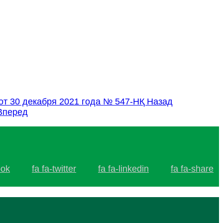
от 30 декабря 2021 года № 547-НҚ
Назад
Вперед
ook
fa fa-twitter
fa fa-linkedin
fa fa-share