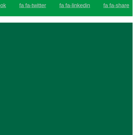
ook
fa fa-twitter
fa fa-linkedin
fa fa-share