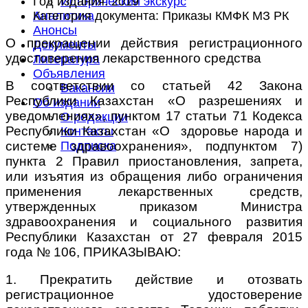
Год издания:
2019
Исторический экскурс
Категория документа:
Приказы КМФК МЗ РК
Аналитика
Анонсы
О прекращении действия регистрационного
Документы
удостоверения лекарственного средства
Литература
Объявления
В соответствии со статьей 42 Закона
Вакансии
Республики Казахстан «О разрешениях и
Об издании
уведомлениях», пунктом 17 статьи 71 Кодекса
О редакции
Республики Казахстан «О здоровье народа и
Контакты
системе здравоохранения», подпунктом 7)
Подписка
пункта 2 Правил приостановления, запрета,
или изъятия из обращения либо ограничения
применения лекарственных средств,
утвержденных приказом Министра
здравоохранения и социального развития
Республики Казахстан от 27 февраля 2015
года № 106, ПРИКАЗЫВАЮ:
1. Прекратить действие и отозвать
регистрационное удостоверение