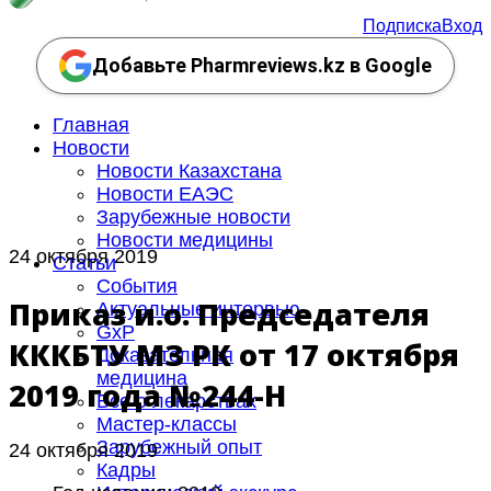
Подписка
Вход
Добавьте Pharmreviews.kz в Google
Главная
Новости
Новости Казахстана
Новости ЕАЭС
Зарубежные новости
Новости медицины
24 октября 2019
Статьи
События
Приказ и.о. Председателя
Актуальные интервью
GxP
КККБТУ МЗ РК от 17 октября
Доказательная
медицина
2019 года №244-НҚ
Все о лекарствах
Мастер-классы
Зарубежный опыт
24 октября 2019
Кадры