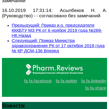
замечаний
16.10.2019 17:31:14: Асылбеков Н. А.
(Руководство) - - cогласовано без замечаний
Предыдущий: Приказ и.о. председателя
КККБТУ МЗ РК от 6 ноября 2019 года №269-
НҚ
Назад
Следующий: Приказ Министра
здравоохранения РК от 17 октября 2019 года
№ ҚР ДСМ-136
Вперед
fa fa-facebook
fa fa-twitter
fa fa-linkedin
fa fa-share
Новости