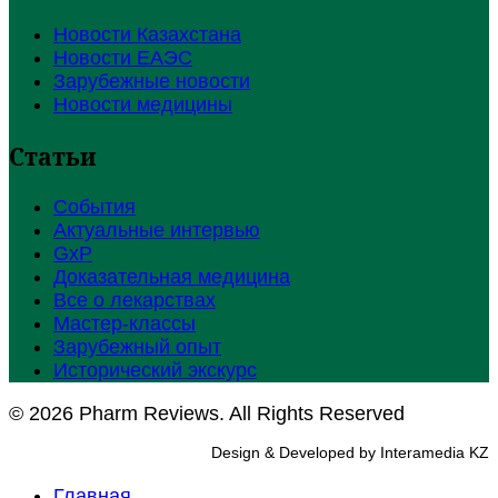
Новости Казахстана
Новости ЕАЭС
Зарубежные новости
Новости медицины
Статьи
События
Актуальные интервью
GxP
Доказательная медицина
Все о лекарствах
Мастер-классы
Зарубежный опыт
Исторический экскурс
© 2026 Pharm Reviews. All Rights Reserved
Design & Developed by Interamedia KZ
Главная