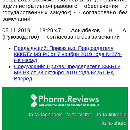
административно-правового обеспечения и
государственных закупок) - - cогласовано без
замечаний
05.11.2019 18:29:47: Асылбеков Н. А.
(Руководство) - - cогласовано без замечаний
Предыдущий: Приказ и.о. Председателя
КККБТУ МЗ РК от 7 ноября 2019 года №274-
НҚ
Назад
Следующий: Приказ Председателя КККБТУ
МЗ РК от 28 октября 2019 года №251-НҚ
Вперед
fa fa-facebook
fa fa-twitter
fa fa-linkedin
fa fa-share