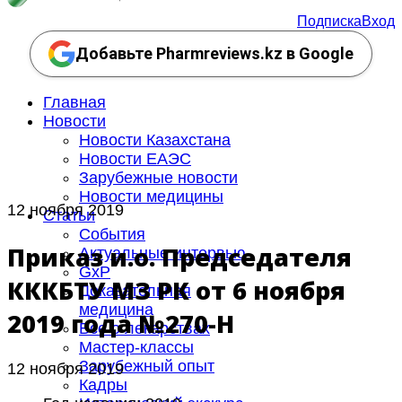
Подписка
Вход
Добавьте Pharmreviews.kz в Google
Главная
Новости
Новости Казахстана
Новости ЕАЭС
Зарубежные новости
Новости медицины
12 ноября 2019
Статьи
События
Приказ и.о. Председателя
Актуальные интервью
GxP
КККБТУ МЗ РК от 6 ноября
Доказательная
медицина
2019 года №270-НҚ
Все о лекарствах
Мастер-классы
Зарубежный опыт
12 ноября 2019
Кадры