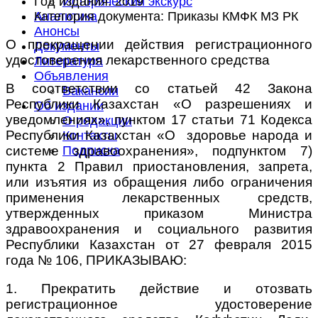
Год издания:
2019
Исторический экскурс
Категория документа:
Приказы КМФК МЗ РК
Аналитика
Анонсы
О прекращении действия регистрационного
Документы
удостоверения лекарственного средства
Литература
Объявления
В соответствии со статьей 42 Закона
Вакансии
Республики Казахстан «О разрешениях и
Об издании
уведомлениях», пунктом 17 статьи 71 Кодекса
О редакции
Республики Казахстан «О здоровье народа и
Контакты
системе здравоохранения», подпунктом 7)
Подписка
пункта 2 Правил приостановления, запрета,
или изъятия из обращения либо ограничения
применения лекарственных средств,
утвержденных приказом Министра
здравоохранения и социального развития
Республики Казахстан от 27 февраля 2015
года № 106, ПРИКАЗЫВАЮ:
1. Прекратить действие и отозвать
регистрационное удостоверение