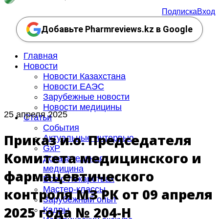
Подписка
Вход
Добавьте Pharmreviews.kz в Google
Главная
Новости
Новости Казахстана
Новости ЕАЭС
Зарубежные новости
Новости медицины
25 апреля 2025
Статьи
События
Приказ и.о. Председателя
Актуальные интервью
GxP
Комитета медицинского и
Доказательная
медицина
фармацевтического
Все о лекарствах
Мастер-классы
контроля МЗ РК от 09 апреля
Зарубежный опыт
2025 года № 204-НҚ
Кадры