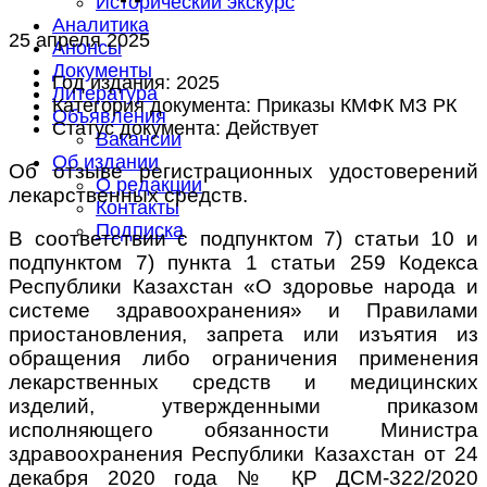
Исторический экскурс
Аналитика
25 апреля 2025
Анонсы
Документы
Год издания:
2025
Литература
Категория документа:
Приказы КМФК МЗ РК
Объявления
Статус документа:
Действует
Вакансии
Об издании
Об отзыве регистрационных удостоверений
О редакции
лекарственных средств.
Контакты
Подписка
В соответствии с подпунктом 7) статьи 10 и
подпунктом 7) пункта 1 статьи 259 Кодекса
Республики Казахстан «О здоровье народа и
системе здравоохранения» и Правилами
приостановления, запрета или изъятия из
обращения либо ограничения применения
лекарственных средств и медицинских
изделий, утвержденными приказом
исполняющего обязанности Министра
здравоохранения Республики Казахстан от 24
декабря 2020 года № ҚР ДСМ-322/2020