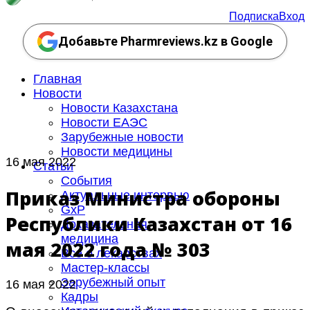
Подписка
Вход
Добавьте Pharmreviews.kz в Google
Главная
Новости
Новости Казахстана
Новости ЕАЭС
Зарубежные новости
Новости медицины
16 мая 2022
Статьи
События
Приказ Министра обороны
Актуальные интервью
GxP
Республики Казахстан от 16
Доказательная
медицина
мая 2022 года № 303
Все о лекарствах
Мастер-классы
Зарубежный опыт
16 мая 2022
Кадры