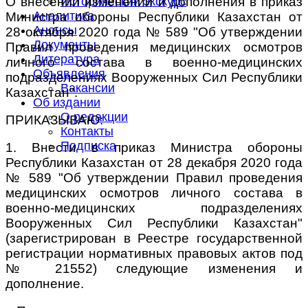
О внесении изменений и дополнения в приказ
Исторический экскурс
Аналитика
Министра обороны Республики Казахстан от
Анонсы
28 октября 2020 года № 589 "Об утверждении
Документы
Правил проведения медицинских осмотров
Литература
личного состава в военно-медицинских
Объявления
подразделениях Вооруженных Сил Республики
Вакансии
Казахстан".
Об издании
О редакции
ПРИКАЗЫВАЮ:
Контакты
Подписка
1. Внести в приказ Министра обороны
Республики Казахстан от 28 декабря 2020 года
№ 589 "Об утверждении Правил проведения
медицинских осмотров личного состава в
военно-медицинских подразделениях
Вооруженных Сил Республики Казахстан"
(зарегистрирован в Реестре государственной
регистрации нормативных правовых актов под
№ 21552) следующие изменения и
дополнение.