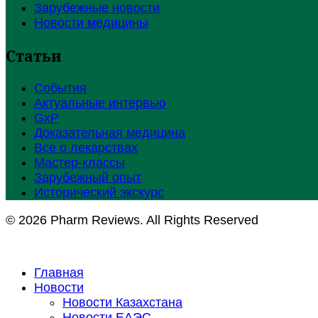
Зарубежные новости
Новости медицины
Статьи
События
Актуальные интервью
GxP
Доказательная медицина
Все о лекарствах
Мастер-классы
Зарубежный опыт
Исторический экскурс
© 2026 Pharm Reviews. All Rights Reserved
Главная
Новости
Новости Казахстана
Новости ЕАЭС