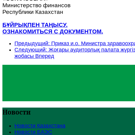
Министерство финансов
Республики Казахстан
БҰЙРЫҚПЕН ТАҢЫСУ.
ОЗНАКОМИТЬСЯ С ДОКУМЕНТОМ.
Предыдущий: Приказ и.о. Министра здравоохра
Следующий: Жоғары аудиторлық палата жүргізг
жобасы
Вперед
Новости
Новости Казахстана
Новости ЕАЭС