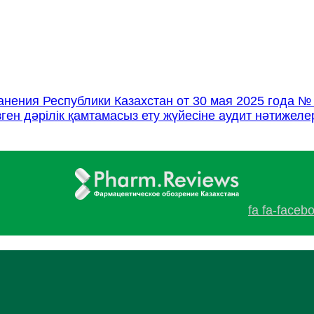
нения Республики Казахстан от 30 мая 2025 года №
ен дәрілік қамтамасыз ету жүйесіне аудит нәтижеле
fa fa-faceb