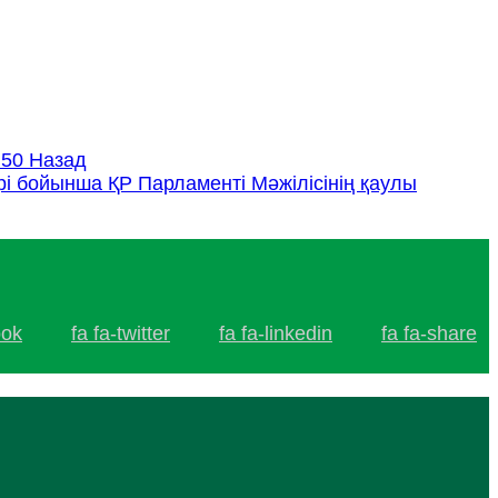
 50
Назад
рі бойынша ҚР Парламенті Мәжілісінің қаулы
ook
fa fa-twitter
fa fa-linkedin
fa fa-share