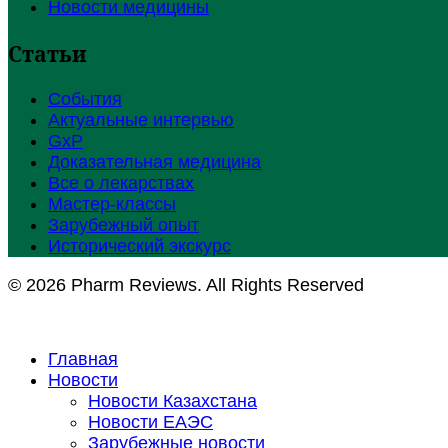
Новости медицины
Статьи
События
Актуальные интервью
GxP
Доказательная медицина
Все о лекарствах
Мастер-классы
Зарубежный опыт
Исторический экскурс
© 2026 Pharm Reviews. All Rights Reserved
Главная
Новости
Новости Казахстана
Новости ЕАЭС
Зарубежные новости