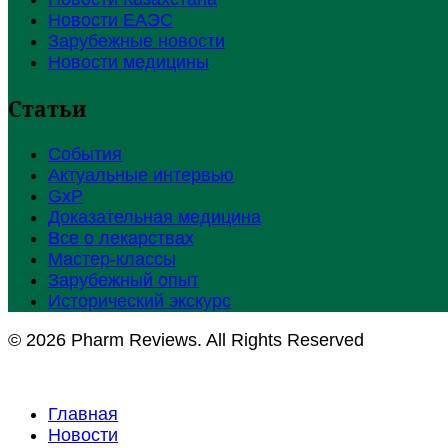
Новости ЕАЭС
Зарубежные новости
Новости медицины
Статьи
События
Актуальные интервью
GxP
Доказательная медицина
Все о лекарствах
Мастер-классы
Зарубежный опыт
Исторический экскурс
© 2026 Pharm Reviews. All Rights Reserved
Главная
Новости