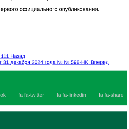
 первого официального опубликования.
 111
Назад
от 31 декабря 2024 года № № 598-НҚ
Вперед
ook
fa fa-twitter
fa fa-linkedin
fa fa-share