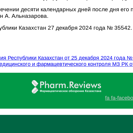
стечении десяти календарных дней после дня его
н А. Альназарова.
блики Казахстан 27 декабря 2024 года № 35542.
я Республики Казахстан от 25 декабря 2024 года №
едицинского и фармацевтического контроля МЗ РК 
fa fa-faceb