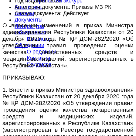
Год издания:
2023
Исторический экскурс
Категория документа:
Приказы МЗ РК
Аналитика
Статус документа:
Действует
Анонсы
Документы
О внесении изменений в приказ Министра
Литература
здравоохранения Республики Казахстан от 20
Объявления
декабря 2020 года № ҚР ДСМ-282/2020
«Об
Вакансии
утверждении правил проведения оценки
Об издании
О редакции
качества лекарственных средств и
Контакты
медицинских изделий, зарегистрированных
в
Подписка
Республике Казахстан».
ПРИКАЗЫВАЮ:
1. Внести в приказ Министра здравоохранения
Республики Казахстан от 20 декабря 2020 года
№ ҚР ДСМ-282/2020 «Об утверждении правил
проведения оценки качества лекарственных
средств и медицинских изделий,
зарегистрированных в Республике Казахстан»
(зарегистрирован в Реестре государственной