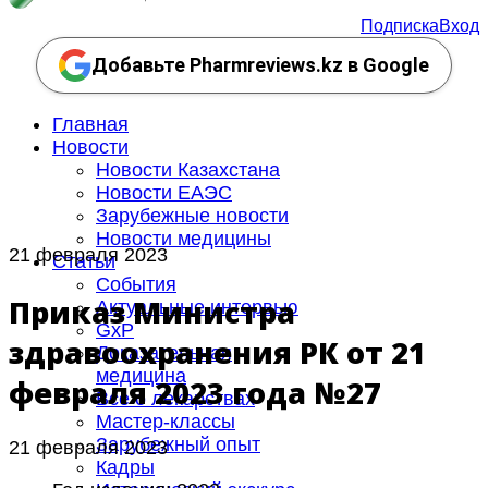
Подписка
Вход
Добавьте Pharmreviews.kz в Google
Главная
Новости
Новости Казахстана
Новости ЕАЭС
Зарубежные новости
Новости медицины
21 февраля 2023
Статьи
События
Приказ Министра
Актуальные интервью
GxP
здравоохранения РК от 21
Доказательная
медицина
февраля 2023 года №27
Все о лекарствах
Мастер-классы
Зарубежный опыт
21 февраля 2023
Кадры