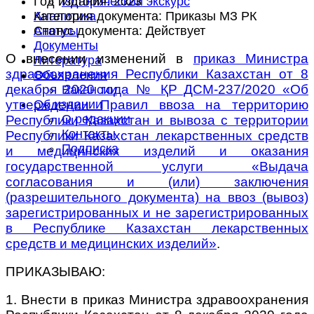
Год издания:
2023
Исторический экскурс
Категория документа:
Приказы МЗ РК
Аналитика
Статус документа:
Действует
Анонсы
Документы
О внесении изменений в
приказ Министра
Литература
здравоохранения Республики Казахстан от 8
Объявления
декабря 2020 года № ҚР ДСМ-237/2020 «Об
Вакансии
утверждении Правил ввоза на территорию
Об издании
О редакции
Республики Казахстан и вывоза с территории
Контакты
Республики Казахстан лекарственных средств
Подписка
и медицинских изделий и оказания
государственной услуги «Выдача
согласования и (или) заключения
(разрешительного документа) на ввоз (вывоз)
зарегистрированных и не зарегистрированных
в Республике Казахстан лекарственных
средств и медицинских изделий»
.
ПРИКАЗЫВАЮ:
1. Внести в приказ Министра здравоохранения