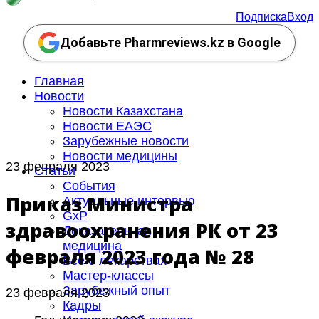
Подписка
Вход
Добавьте Pharmreviews.kz в Google
Главная
Новости
Новости Казахстана
Новости ЕАЭС
Зарубежные новости
Новости медицины
23 февраля 2023
Статьи
События
Приказ Министра
Актуальные интервью
GxP
здравоохранения РК от 23
Доказательная
медицина
февраля 2023 года № 28
Все о лекарствах
Мастер-классы
Зарубежный опыт
23 февраля 2023
Кадры