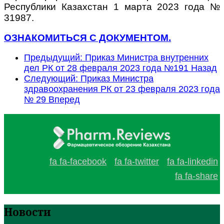
Республики Казахстан 1 марта 2023 года №
31987.
ОЗНАКОМИТЬСЯ С ДОКУМЕНТОМ.
Предыдущий: Приказ Министра внутренних
дел РК от 28 февраля 2023 года №191
Назад
Следующий: Приказ Министра
здравоохранения РК от 23 февраля 2023 года
№ 29
Вперед
fa fa-facebook
fa fa-twitter
fa fa-linkedin
fa fa-share
Новости