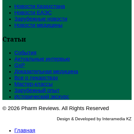
Новости Казахстана
Новости ЕАЭС
Зарубежные новости
Новости медицины
Статьи
События
Актуальные интервью
GxP
Доказательная медицина
Все о лекарствах
Мастер-классы
Зарубежный опыт
Исторический экскурс
© 2026 Pharm Reviews. All Rights Reserved
Design & Developed by Interamedia KZ
Главная