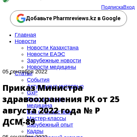
Подписка
Вход
Добавьте Pharmreviews.kz в Google
Главная
Новости
Новости Казахстана
Новости ЕАЭС
Зарубежные новости
Новости медицины
05 сентября 2022
Статьи
События
Приказ Министра
Актуальные интервью
GxP
здравоохранения РК от 25
Доказательная
медицина
августа 2022 года № ҚР
Все о лекарствах
Мастер-классы
ДСМ-89
Зарубежный опыт
Кадры
05 сентября 2022