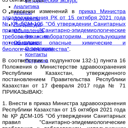
Исторический экскурс
Аналитика
О внесении изменений в
приказ Министра
Анонсы
здравоохранения РК от 15 октября 2021 года
Документы
№ ҚР ДСМ-105 "Об утверждении Санитарных
Литература
правил "Санитарно-эпидемиологические
Объявления
требования к лабораториям, использующим
Вакансии
потенциально опасные химические и
Об издании
О редакции
биологические вещества"
.
Контакты
В соответствии с подпунктом 132-1) пункта 16
Подписка
Положения о Министерстве здравоохранения
Республики Казахстан, утвержденного
постановлением Правительства Республики
Казахстан от 17 февраля 2017 года № 71
ПРИКАЗЫВАЮ:
1. Внести в приказ Министра здравоохранения
Республики Казахстан от 15 октября 2021 года
№ ҚР ДСМ-105 "Об утверждении Санитарных
правил "Санитарно-эпидемиологические