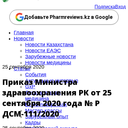
Подписка
Вход
Добавьте Pharmreviews.kz в Google
Главная
Новости
Новости Казахстана
Новости ЕАЭС
Зарубежные новости
Новости медицины
25 сентября 2020
Статьи
События
Приказ Министра
Актуальные интервью
GxP
здравоохранения РК от 25
Доказательная
медицина
сентября 2020 года № ҚР
Все о лекарствах
Мастер-классы
ДСМ-111/2020
Зарубежный опыт
Кадры
25 сентября 2020