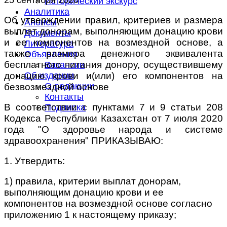
Исторический экскурс
Аналитика
Об утверждении правил, критериев и размера
Анонсы
выплат донорам, выполняющим донацию крови
Документы
и ее компонентов на возмездной основе, а
Литература
также размера денежного эквивалента
Объявления
бесплатного питания донору, осуществившему
Вакансии
донацию крови и(или) его компонентов на
Об издании
О редакции
безвозмездной основе
Контакты
В соответствии с пунктами 7 и 9 статьи 208
Подписка
Кодекса Республики Казахстан от 7 июля 2020
года "О здоровье народа и системе
здравоохранения" ПРИКАЗЫВАЮ:
1. Утвердить:
1) правила, критерии выплат донорам,
выполняющим донацию крови и ее
компонентов на возмездной основе согласно
приложению 1 к настоящему приказу;