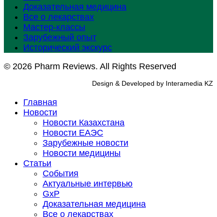
Доказательная медицина
Все о лекарствах
Мастер-классы
Зарубежный опыт
Исторический экскурс
© 2026 Pharm Reviews. All Rights Reserved
Design & Developed by Interamedia KZ
Главная
Новости
Новости Казахстана
Новости ЕАЭС
Зарубежные новости
Новости медицины
Статьи
События
Актуальные интервью
GxP
Доказательная медицина
Все о лекарствах