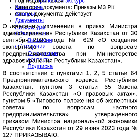
Год издания:
2024
Исторический экскурс
Категория документа:
Приказы МЗ РК
Аналитика
Статус документа:
Действует
Анонсы
Документы
О внесении изменения в приказ Министра
Литература
здравоохранения Республики Казахстан от 30
Объявления
сентября 2021 года № 629 «О создании
Вакансии
экспертного совета по вопросам
Об издании
О редакции
предпринимательства при Министерстве
Контакты
здравоохранения Республики Казахстан».
Подписка
В соответствии с пунктами 1, 2, 5 статьи 64
Предпринимательского кодекса Республики
Казахстан, пунктом 3 статьи 65 Закона
Республики Казахстан «О правовых актах»,
пунктом 5 «Типового положения об экспертных
советах по вопросам частного
предпринимательства» утвержденного
приказом Министра национальной экономики
Республики Казахстан от 29 июня 2023 года №
127 ПРИКАЗЫВАЮ: