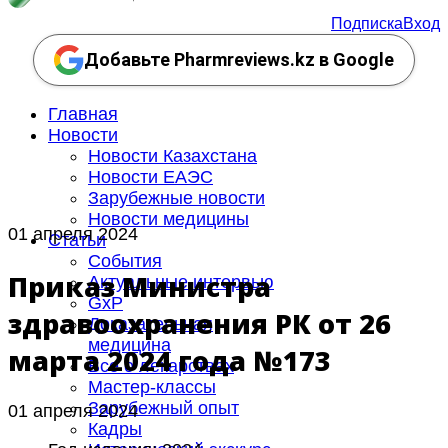
Подписка
Вход
Добавьте Pharmreviews.kz в Google
Главная
Новости
Новости Казахстана
Новости ЕАЭС
Зарубежные новости
Новости медицины
01 апреля 2024
Статьи
События
Приказ Министра
Актуальные интервью
GxP
здравоохранения РК от 26
Доказательная
медицина
марта 2024 года №173
Все о лекарствах
Мастер-классы
Зарубежный опыт
01 апреля 2024
Кадры