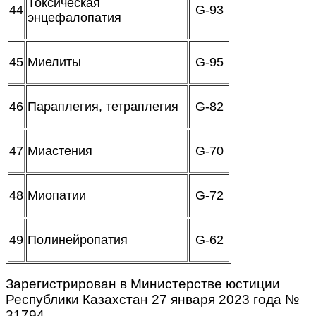
Токсическая
44
G-93
энцефалопатия
45
Миелиты
G-95
46
Параплегия, тетраплегия
G-82
47
Миастения
G-70
48
Миопатии
G-72
49
Полинейропатия
G-62
Зарегистрирован в Министерстве юстиции
Республики Казахстан 27 января 2023 года №
31794.