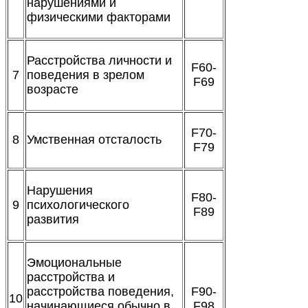
нарушениями и
физическими факторами
Расстройства личности и
F60-
7
поведения в зрелом
F69
возрасте
F70-
8
Умственная отсталость
F79
Нарушения
F80-
9
психологического
F89
развития
Эмоциональные
расстройства и
расстройства поведения,
F90-
10
начинающиеся обычно в
F98