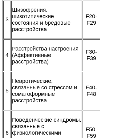
Шизофрения,
шизотипические
F20-
3
состояния и бредовые
F29
расстройства
Расстройства настроения
F30-
4
(Аффективные
F39
расстройства)
Невротические,
связанные со стрессом и
F40-
5
соматоформные
F48
расстройства
Поведенческие синдромы,
связанные с
F50-
6
физиологическими
F59