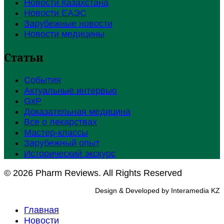
Новости Казахстана
Новости ЕАЭС
Зарубежные новости
Новости медицины
Статьи
События
Актуальные интервью
GxP
Доказательная медицина
Все о лекарствах
Мастер-классы
Зарубежный опыт
Исторический экскурс
© 2026 Pharm Reviews. All Rights Reserved
Design & Developed by Interamedia KZ
Главная
Новости