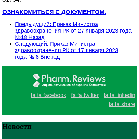
ОЗНАКОМИТЬСЯ С ДОКУМЕНТОМ.
Предыдущий: Приказ Министра
здравоохранения РК от 27 января 2023 года
№18
Назад
Следующий: Приказ Министра
здравоохранения РК от 17 января 2023
года № 8
Вперед
fa fa-facebook
fa fa-twitter
fa fa-linkedin
fa fa-share
Новости