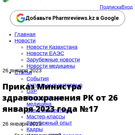
Подписка
Вход
Добавьте Pharmreviews.kz в Google
Главная
Новости
Новости Казахстана
Новости ЕАЭС
Зарубежные новости
Новости медицины
26 января 2023
Статьи
События
Приказ Министра
Актуальные интервью
GxP
здравоохранения РК от 26
Доказательная
медицина
января 2023 года №17
Все о лекарствах
Мастер-классы
Зарубежный опыт
26 января 2023
Кадры