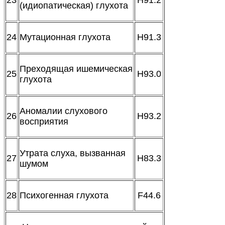
(идиопатическая) глухота
24
Мутационная глухота
H91.3
Преходящая ишемическая
25
H93.0
глухота
Аномалии слухового
26
H93.2
восприятия
Утрата слуха, вызванная
27
H83.3
шумом
28
Психогенная глухота
F44.6