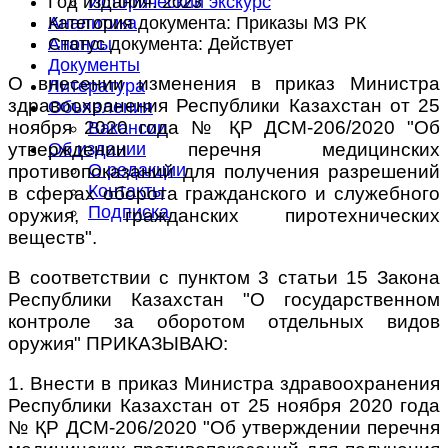
Год издания:
2023
Исторический экскурс
Категория документа:
Приказы МЗ РК
Аналитика
Статус документа:
Действует
Анонсы
Документы
О внесении изменения в приказ Министра
Литература
здравоохранения Республики Казахстан от 25
Объявления
ноября 2020 года № ҚР ДСМ-206/2020 "Об
Вакансии
утверждении перечня медицинских
Об издании
О редакции
противопоказаний для получения разрешений
Контакты
в сферах оборота гражданского и служебного
Подписка
оружия, гражданских пиротехнических
веществ".
В соответствии с пунктом 3 статьи 15 Закона
Республики Казахстан "О государственном
контроле за оборотом отдельных видов
оружия" ПРИКАЗЫВАЮ:
1. Внести в приказ Министра здравоохранения
Республики Казахстан от 25 ноября 2020 года
№ ҚР ДСМ-206/2020 "Об утверждении перечня