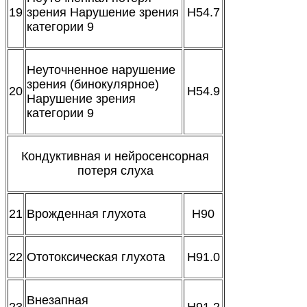
19
зрения Нарушение зрения
H54.7
категории 9
Неуточненное нарушение
зрения (бинокулярное)
20
H54.9
Нарушение зрения
категории 9
Кондуктивная и нейросенсорная
потеря слуха
21
Врожденная глухота
H90
22
Ототоксическая глухота
H91.0
Внезапная
23
H91.2