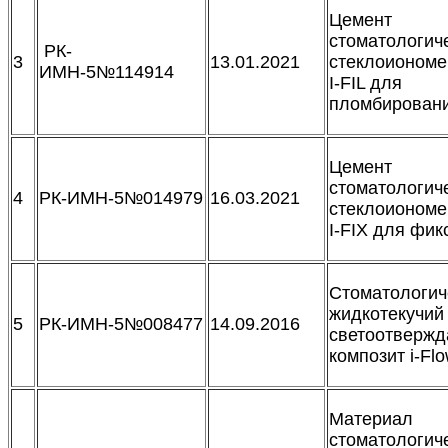
Цемент
стоматологич
РК-
3
13.01.2021
стеклоионом
ИМН-5№114914
I-FIL для
пломбирован
Цемент
стоматологич
4
РК-ИМН-5№014979
16.03.2021
стеклоионом
I-FIX для фик
Стоматологич
жидкотекучий
5
РК-ИМН-5№008477
14.09.2016
светоотверж
композит i-Fl
Материал
стоматологич