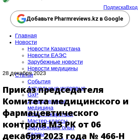
Подписка
Вход
Добавьте Pharmreviews.kz в Google
Главная
Новости
Новости Казахстана
Новости ЕАЭС
Зарубежные новости
Новости медицины
28 декабря 2023
Статьи
События
Приказ председателя
Актуальные интервью
GxP
Комитета медицинского и
Доказательная
медицина
фармацевтического
Все о лекарствах
Мастер-классы
контроля МЗ РК от 06
Зарубежный опыт
декабря 2023 года № 466-НҚ
Кадры