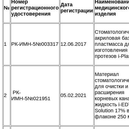
Номер
Наименован
Дата
№
регистрационного
медицинског
регистрации
удостоверения
изделия
Стоматологич
акриловая ба
1
РК-ИМН-5№003317
12.06.2017
пластмасса д
изготовления
протезов i-Pl
Материал
стоматологич
для очистки и
РК-
расширения
2
05.02.2021
ИМН-5№021951
корневых кан
жидкость i-E
Solution 17% 
флаконе 250 