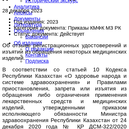
Исторический экскурс
Аналитика
28 декабря 2023
Анонсы
Документы
Год издания:
2023
Литература
Категория документа:
Приказы КМФК МЗ РК
Объявления
Статус документа:
Действует
Вакансии
Об издании
Об отзыве регистрационных удостоверений и
О редакции
изъятии из обращения некоторых медицинских
Контакты
изделий.
Подписка
В соответствии со статьей 10 Кодекса
Республики Казахстан «О здоровье народа и
системе здравоохранения» и Правилами
приостановления, запрета или изъятия из
обращения либо ограничения применения
лекарственных средств и медицинских
изделий, утвержденными приказом
исполняющего обязанности Министра
здравоохранения Республики Казахстан от 24
декабря 2020 года № ҚР ДСМ-322/2020