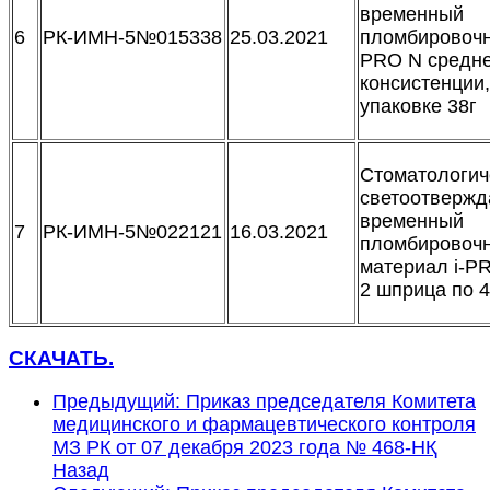
временный
6
РК-ИМН-5№015338
25.03.2021
пломбировочн
PRO N средн
консистенции,
упаковке 38г
Стоматологич
светоотверж
временный
7
РК-ИМН-5№022121
16.03.2021
пломбировоч
материал i-P
2 шприца по 4
СКАЧАТЬ.
Предыдущий: Приказ председателя Комитета
медицинского и фармацевтического контроля
МЗ РК от 07 декабря 2023 года № 468-НҚ
Назад