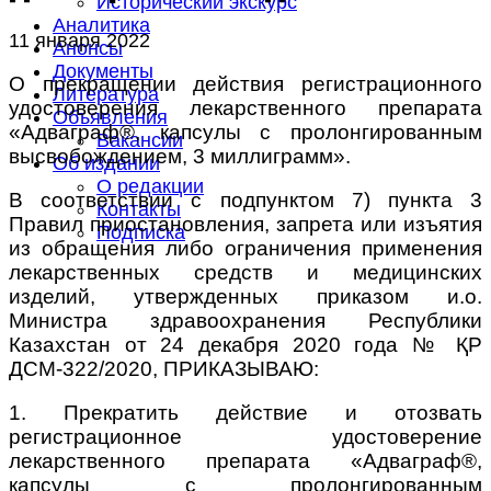
Исторический экскурс
Аналитика
11 января 2022
Анонсы
Документы
О прекращении действия регистрационного
Литература
удостоверения лекарственного препарата
Объявления
«Адваграф®, капсулы с пролонгированным
Вакансии
высвобождением, 3 миллиграмм».
Об издании
О редакции
В соответствии с подпунктом 7) пункта 3
Контакты
Правил приостановления, запрета или изъятия
Подписка
из обращения либо ограничения применения
лекарственных средств и медицинских
изделий, утвержденных приказом и.о.
Министра здравоохранения Республики
Казахстан от 24 декабря 2020 года № ҚР
ДСМ-322/2020, ПРИКАЗЫВАЮ:
1. Прекратить действие и отозвать
регистрационное удостоверение
лекарственного препарата «Адваграф®,
капсулы с пролонгированным