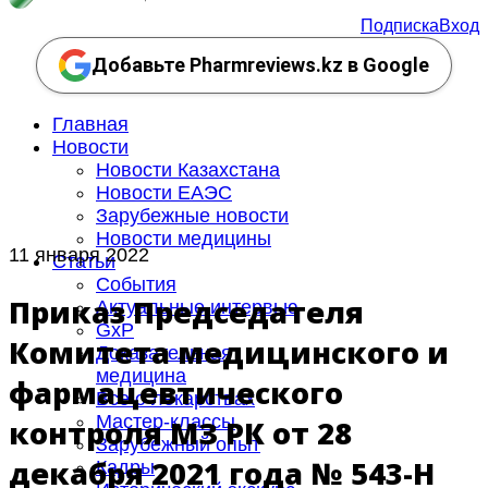
Подписка
Вход
Добавьте Pharmreviews.kz в Google
Главная
Новости
Новости Казахстана
Новости ЕАЭС
Зарубежные новости
Новости медицины
11 января 2022
Статьи
События
Приказ Председателя
Актуальные интервью
GxP
Комитета медицинского и
Доказательная
медицина
фармацевтического
Все о лекарствах
Мастер-классы
контроля МЗ РК от 28
Зарубежный опыт
декабря 2021 года № 543-НҚ
Кадры