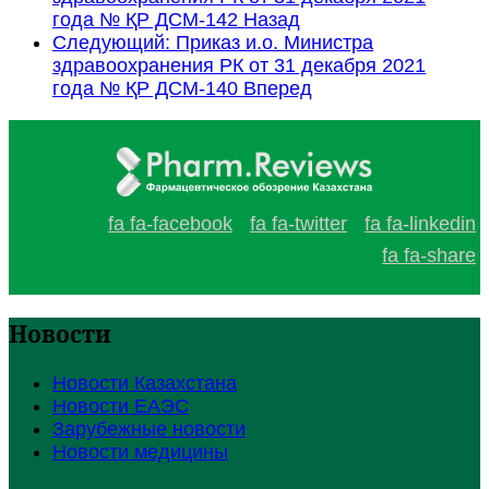
года № ҚР ДСМ-142
Назад
Следующий: Приказ и.о. Министра
здравоохранения РК от 31 декабря 2021
года № ҚР ДСМ-140
Вперед
fa fa-facebook
fa fa-twitter
fa fa-linkedin
fa fa-share
Новости
Новости Казахстана
Новости ЕАЭС
Зарубежные новости
Новости медицины