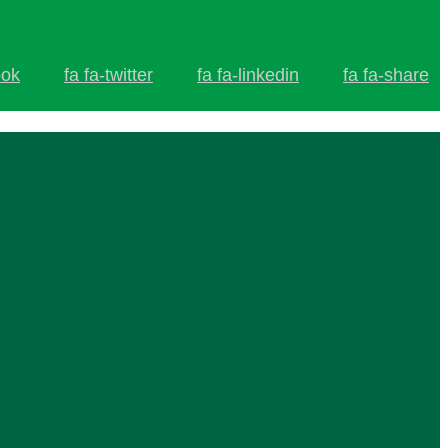
ook
fa fa-twitter
fa fa-linkedin
fa fa-share