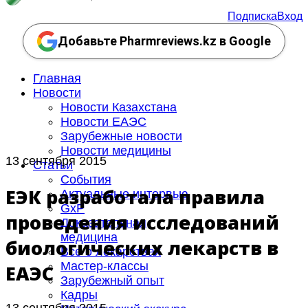
Подписка
Вход
Добавьте Pharmreviews.kz в Google
Главная
Новости
Новости Казахстана
Новости ЕАЭС
Зарубежные новости
Новости медицины
13 сентября 2015
Статьи
События
ЕЭК разработала правила
Актуальные интервью
GxP
проведения исследований
Доказательная
медицина
биологических лекарств в
Все о лекарствах
Мастер-классы
ЕАЭС
Зарубежный опыт
Кадры
13 сентября 2015