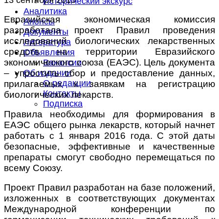
Исторический экскурс
Аналитика
Евразийская экономическая комиссия
Анонсы
разработала проект Правил проведения
Документы
исследований биологических лекарственных
Литература
средств на территории Евразийского
Объявления
экономического союза (ЕАЭС). Цель документа
Вакансии
– упростить сбор и предоставление данных,
Об издании
О редакции
прилагаемых к заявкам на регистрацию
Контакты
биологических лекарств.
Подписка
Правила необходимы для формирования в
ЕАЭС общего рынка лекарств, который начнет
работать с 1 января 2016 года. С этой даты
безопасные, эффективные и качественные
препараты смогут свободно перемещаться по
всему Союзу.
Проект Правил разработан на базе положений,
изложенных в соответствующих документах
Международной конференции по