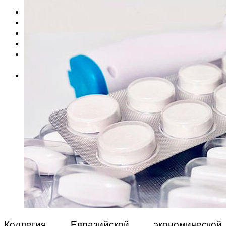
Исторический экскурс
Аналитика
Анонсы
Документы
Литература
Объявления
Вакансии
Об издании
О редакции
Контакты
Подписка
Коллегия Евразийской экономической