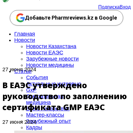
Подписка
Вход
Добавьте Pharmreviews.kz в Google
Главная
Новости
Новости Казахстана
Новости ЕАЭС
Зарубежные новости
Новости медицины
27 июня 2024
Статьи
События
В ЕАЭС утверждено
Актуальные интервью
GxP
руководство по заполнению
Доказательная
медицина
сертификата GMP ЕАЭС
Все о лекарствах
Мастер-классы
Зарубежный опыт
27 июня 2024
Кадры