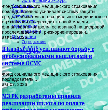
Исторический экскурс
Аналитика
Фонд социального медицинского страхования
Анонсы
последовательно усиливает систему защиты
Документы
средств обязательного социального медицинского
Литература
страхования и переходит к новой модели
Объявления
финансового контроля, основанной на цифровой
Вакансии
прослеживаемости, риск-ориентированн...
Об издании
авг 07, 2026
О редакции
Контакты
В Казахстане усиливают борьбу с
Подписка
необоснованными выплатами в
системе ОСМС
Фонд социального медицинского страхования
последователь...
авг 07, 2026
МЗ РК разработаны правила
реализации пилота по оплате