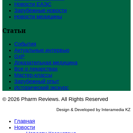
Новости ЕАЭС
Зарубежные новости
Новости медицины
Статьи
События
Актуальные интервью
GxP
Доказательная медицина
Все о лекарствах
Мастер-классы
Зарубежный опыт
Исторический экскурс
© 2026 Pharm Reviews. All Rights Reserved
Design & Developed by Interamedia KZ
Главная
Новости