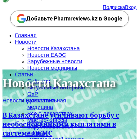
Подписка
Вход
Добавьте Pharmreviews.kz в Google
Главная
Новости
Новости Казахстана
Новости ЕАЭС
Зарубежные новости
Новости медицины
Статьи
Новости Казахстана
События
Актуальные интервью
GxP
Новости Казахстана
Доказательная
медицина
Все о лекарствах
В Казахстане усиливают борьбу с
Мастер-классы
необоснованными выплатами в
Зарубежный опыт
системе ОСМС
Кадры