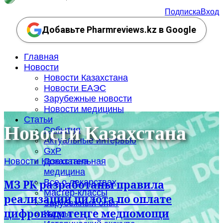
Подписка
Вход
Добавьте Pharmreviews.kz в Google
Главная
Новости
Новости Казахстана
Новости ЕАЭС
Зарубежные новости
Новости медицины
Статьи
Новости Казахстана
События
Актуальные интервью
GxP
Новости Казахстана
Доказательная
медицина
Все о лекарствах
МЗ РК разработаны правила
Мастер-классы
реализации пилота по оплате
Зарубежный опыт
цифровым теңге медпомощи
Кадры