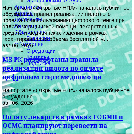
Исторический экскурс
Аналитика
На портале «Открытые НПА» началось публичное
Анонсы
обсуждение правил реализации пилотного
Документы
проекта по использованию цифрового теңге при
Литература
оплате медицинской помощи, лекарственных
Объявления
средств и медицинских изделий в рамках
Вакансии
гарантированного объема бесплатной м...
Об издании
авг 06, 2026
О редакции
Контакты
МЗ РК разработаны правила
Подписка
реализации пилота по оплате
цифровым теңге медпомощи
На портале «Открытые НПА» началось публичное
обсуждение...
авг 06, 2026
Оплату лекарств в рамках ГОБМП и
ОСМС планируют перевести на