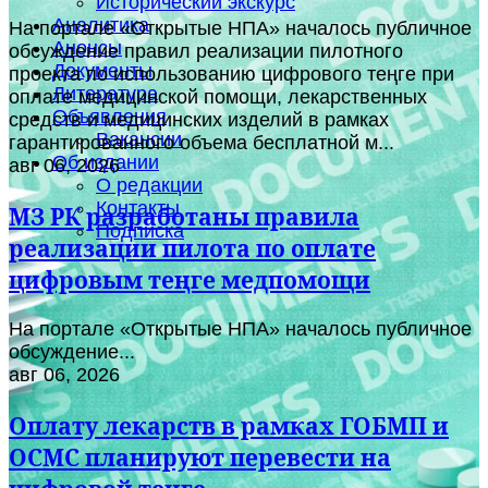
Исторический экскурс
Аналитика
На портале «Открытые НПА» началось публичное
Анонсы
обсуждение правил реализации пилотного
Документы
проекта по использованию цифрового теңге при
Литература
оплате медицинской помощи, лекарственных
Объявления
средств и медицинских изделий в рамках
Вакансии
гарантированного объема бесплатной м...
Об издании
авг 06, 2026
О редакции
Контакты
МЗ РК разработаны правила
Подписка
реализации пилота по оплате
цифровым теңге медпомощи
На портале «Открытые НПА» началось публичное
обсуждение...
авг 06, 2026
Оплату лекарств в рамках ГОБМП и
ОСМС планируют перевести на