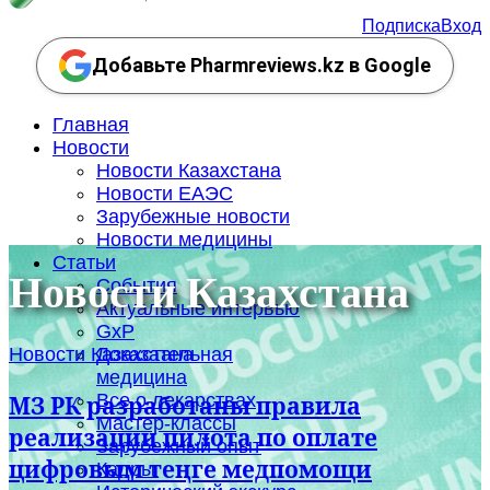
Подписка
Вход
Добавьте Pharmreviews.kz в Google
Главная
Новости
Новости Казахстана
Новости ЕАЭС
Зарубежные новости
Новости медицины
Статьи
Новости Казахстана
События
Актуальные интервью
GxP
Новости Казахстана
Доказательная
медицина
Все о лекарствах
МЗ РК разработаны правила
Мастер-классы
реализации пилота по оплате
Зарубежный опыт
цифровым теңге медпомощи
Кадры