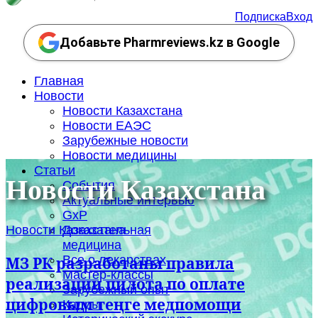
Подписка
Вход
Добавьте Pharmreviews.kz в Google
Главная
Новости
Новости Казахстана
Новости ЕАЭС
Зарубежные новости
Новости медицины
Статьи
Новости Казахстана
События
Актуальные интервью
GxP
Новости Казахстана
Доказательная
медицина
Все о лекарствах
МЗ РК разработаны правила
Мастер-классы
реализации пилота по оплате
Зарубежный опыт
цифровым теңге медпомощи
Кадры