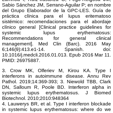
Sabio Sánchez JM, Serrano-Aguilar P; en nombre
del Grupo Elaborador de la GPC-LES. Guía de
práctica clínica para el lupus eritematoso
sistémico: recomendaciones para el abordaje
clínico general [Clinical practice guidelines for
systemic lupus erythematosus:
Recommendations for general clinical
management]. Med Clin (Barc). 2016 May
6;146(9):413.e1-14. Spanish. doi:
10.1016/j.medcli.2016.01.013. Epub 2016 Mar 11.
PMID: 26975887.
3. Crow MK, Olferiev M, Kirou KA. Type I
interferons in autoimmune disease. Annu Rev
Pathol. 2019;14:369-393; 3. Niewold TBB, Clark
DN, Salloum R, Poole BD. Interferon alpha in
systemic lupus erythematosus. J Biomed
Biotechnol. 2010;2010:948364
4. Lauwerys BR, et al. Type I interferon blockade
in systemic lupus erythematosus: where do we