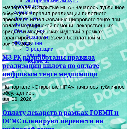
Исторический экскурс
Аналитика
На портале «Открытые НПА» началось публичное
Анонсы
обсуждение правил реализации пилотного
Документы
проекта по использованию цифрового теңге при
Литература
оплате медицинской помощи, лекарственных
Объявления
средств и медицинских изделий в рамках
Вакансии
гарантированного объема бесплатной м...
Об издании
авг 06, 2026
О редакции
Контакты
МЗ РК разработаны правила
Подписка
реализации пилота по оплате
цифровым теңге медпомощи
На портале «Открытые НПА» началось публичное
обсуждение...
авг 06, 2026
Оплату лекарств в рамках ГОБМП и
ОСМС планируют перевести на