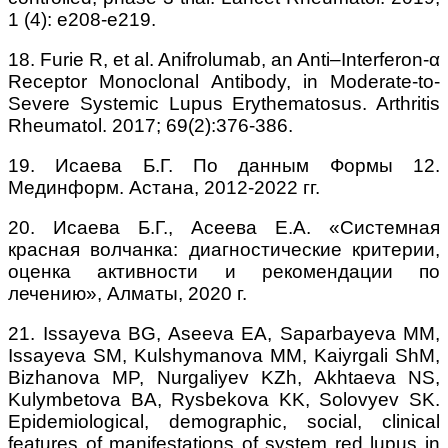
1 (4): e208-e219.
18. Furie R, et al. Anifrolumab, an Anti–Interferon‐α
Receptor Monoclonal Antibody, in Moderate‐to‐
Severe Systemic Lupus Erythematosus. Arthritis
Rheumatol. 2017; 69(2):376-386.
19. Исаева Б.Г. По данным Формы 12.
Мединформ. Астана, 2012-2022 гг.
20. Исаева Б.Г., Асеева Е.А. «Системная
красная волчанка: диагностические критерии,
оценка активности и рекомендации по
лечению», Алматы, 2020 г.
21. Issayeva BG, Aseeva EA, Saparbayeva MM,
Issayeva SM, Kulshymanova MM, Kaiyrgali ShM,
Bizhanova MP, Nurgaliyev KZh, Akhtaeva NS,
Kulymbetova BA, Rysbekova KK, Solovyev SK.
Epidemiological, demographic, social, clinical
features of manifestations of system red lupus in