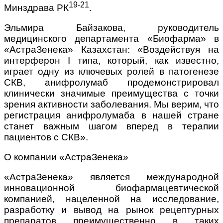
19-21
Минздрава РК
.
Эльмира Байзакова, руководитель
медицинского департамента «Биофарма» в
«АстраЗенека» Казахстан: «Воздействуя на
интерферон I типа, который, как известно,
играет одну из ключевых ролей в патогенезе
СКВ, анифролумаб продемонстрировал
клинически значимые преимущества с точки
зрения активности заболевания. Мы верим, что
регистрация анифролумаба в нашей стране
станет важным шагом вперед в терапии
пациентов с СКВ».
О компании «АстраЗенека»
«АстраЗенека» является международной
инновационной биофармацевтической
компанией, нацеленной на исследование,
разработку и вывод на рынок рецептурных
препаратов преимущественно в таких