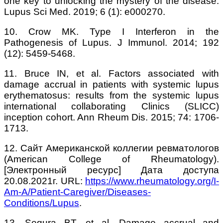
one key to unlocking the mystery of the disease.
Lupus Sci Med. 2019; 6 (1): e000270.
10. Crow MK. Type I Interferon in the
Pathogenesis of Lupus. J Immunol. 2014; 192
(12): 5459-5468.
11. Bruce IN, et al. Factors associated with
damage accrual in patients with systemic lupus
erythematosus: results from the systemic lupus
international collaborating Clinics (SLICC)
inception cohort. Ann Rheum Dis. 2015; 74: 1706-
1713.
12. Сайт Американской коллегии ревматологов
(American College of Rheumatology).
[Электронный ресурс] Дата доступа
20.08.2021г. URL:
https://www.rheumatology.org/I-
Am-A/Patient-Caregiver/Diseases-
Conditions/Lupus
.
13. Segura BT, et al. Damage accrual and