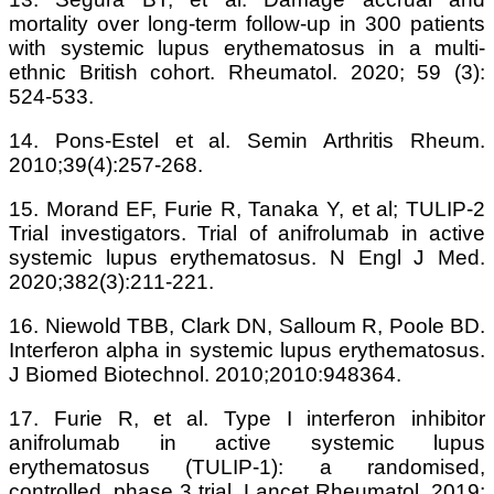
mortality over long-term follow-up in 300 patients
with systemic lupus erythematosus in a multi-
ethnic British cohort. Rheumatol. 2020; 59 (3):
524-533.
14. Pons-Estel et al. Semin Arthritis Rheum.
2010;39(4):257-268.
15. Morand EF, Furie R, Tanaka Y, et al; TULIP-2
Trial investigators. Trial of anifrolumab in active
systemic lupus erythematosus. N Engl J Med.
2020;382(3):211-221.
16. Niewold TBB, Clark DN, Salloum R, Poole BD.
Interferon alpha in systemic lupus erythematosus.
J Biomed Biotechnol. 2010;2010:948364.
17. Furie R, et al. Type I interferon inhibitor
anifrolumab in active systemic lupus
erythematosus (TULIP-1): a randomised,
controlled, phase 3 trial. Lancet Rheumatol. 2019;