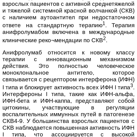
взрослых пациентов с активной среднетяжелой
и тяжелой системной красной волчанкой (СКВ)
с наличием аутоантител при недостаточном
1
ответе на стандартную терапию
. Терапия
анифролумабом включена в международные
2
клинические реко¬мендации по СКВ
.
Анифролумаб относится к новому классу
терапии с инновационным механизмом
действия. Это полностью человеческое
моноклональное антитело, которое
связывается с рецептором интерферона (ИФН)
3
I типа и блокирует активность всех ИФН I типа
.
Интерфероны I типа, такие как ИФН-альфа,
ИФН-бета и ИФН-каппа, представляют собой
цитокины, участвующие в регуляции
воспалительных иммунных путей в патогенезе
СКВ4-9. У большинства взрослых пациентов с
СКВ наблюдается повышенная активность ИФН
I типа, что ассоциируется с высокой