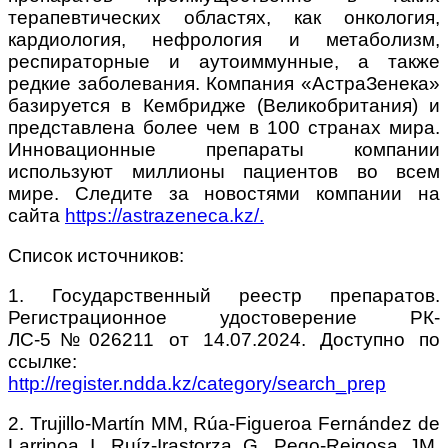
терапевтических областях, как онкология,
кардиология, нефрология и метаболизм,
респираторные и аутоиммунные, а также
редкие заболевания. Компания «АстраЗенека»
базируется в Кембридже (Великобритания) и
представлена более чем в 100 странах мира.
Инновационные препараты компании
используют миллионы пациентов во всем
мире. Следите за новостями компании на
сайта
https://astrazeneca.kz/.
Список источников:
1. Государственный реестр препаратов.
Регистрационное удостоверение РК-
ЛС-5№026211 от 14.07.2024. Доступно по
ссылке:
http://register.ndda.kz/category/search_prep
2. Trujillo-Martín MM, Rúa-Figueroa Fernández de
Larrinoa I, Ruíz-Irastorza G, Pego-Reigosa JM,