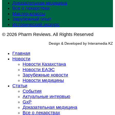
Доказательная медицина
Все о лекарствах
Мастер-классы
Зарубежный опыт
Исторический экскурс
© 2026 Pharm Reviews. All Rights Reserved
Design & Developed by Interamedia KZ
Главная
Новости
Новости Казахстана
Новости ЕАЭС
Зарубежные новости
Новости медицины
Статьи
События
Актуальные интервью
GxP
Доказательная медицина
Все о лекарствах