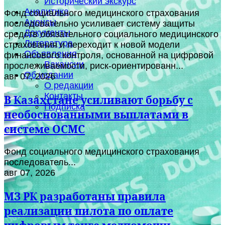
Исторический экскурс
Аналитика
Фонд социального медицинского страхования
Анонсы
последовательно усиливает систему защиты
Документы
средств обязательного социального медицинского
Литература
страхования и переходит к новой модели
Объявления
финансового контроля, основанной на цифровой
Вакансии
прослеживаемости, риск-ориентированн...
Об издании
авг 07, 2026
О редакции
Контакты
В Казахстане усиливают борьбу с
Подписка
необоснованными выплатами в
системе ОСМС
Фонд социального медицинского страхования
последователь...
авг 07, 2026
МЗ РК разработаны правила
реализации пилота по оплате