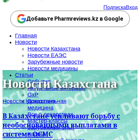
Подписка
Вход
Добавьте Pharmreviews.kz в Google
Главная
Новости
Новости Казахстана
Новости ЕАЭС
Зарубежные новости
Новости медицины
Статьи
Новости Казахстана
События
Актуальные интервью
GxP
Новости Казахстана
Доказательная
медицина
Все о лекарствах
В Казахстане усиливают борьбу с
Мастер-классы
необоснованными выплатами в
Зарубежный опыт
системе ОСМС
Кадры