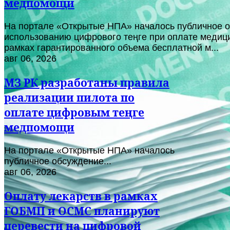
медпомощи
На портале «Открытые НПА» началось публичное о
использованию цифрового теңге при оплате медици
рамках гарантированного объема бесплатной м...
авг 06, 2026
МЗ РК разработаны правила
реализации пилота по
оплате цифровым теңге
медпомощи
На портале «Открытые НПА» началось
публичное обсуждение...
авг 06, 2026
Оплату лекарств в рамках
ГОБМП и ОСМС планируют
перевести на цифровой