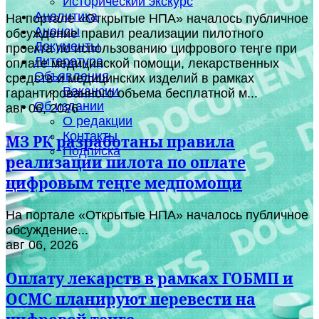
Исторический экскурс
Аналитика
На портале «Открытые НПА» началось публичное
Анонсы
обсуждение правил реализации пилотного
Документы
проекта по использованию цифрового теңге при
Литература
оплате медицинской помощи, лекарственных
Объявления
средств и медицинских изделий в рамках
Вакансии
гарантированного объема бесплатной м...
Об издании
авг 06, 2026
О редакции
Контакты
МЗ РК разработаны правила
Подписка
реализации пилота по оплате
цифровым теңге медпомощи
На портале «Открытые НПА» началось публичное
обсуждение...
авг 06, 2026
Оплату лекарств в рамках ГОБМП и
ОСМС планируют перевести на