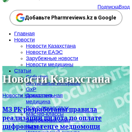
Подписка
Вход
Добавьте Pharmreviews.kz в Google
Главная
Новости
Новости Казахстана
Новости ЕАЭС
Зарубежные новости
Новости медицины
Статьи
Новости Казахстана
События
Актуальные интервью
GxP
Новости Казахстана
Доказательная
медицина
Все о лекарствах
МЗ РК разработаны правила
Мастер-классы
реализации пилота по оплате
Зарубежный опыт
цифровым теңге медпомощи
Кадры