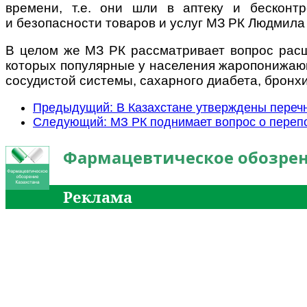
времени, т.е. они шли в аптеку и бесконтр
и безопасности товаров и услуг МЗ РК Людмила
В целом же МЗ РК рассматривает вопрос расш
которых популярные у населения жаропонижающ
сосудистой системы, сахарного диабета, бронх
Предыдущий: В Казахстане утверждены переч
Следующий: МЗ РК поднимает вопрос о переп
Фармацевтическое обозрен
Реклама