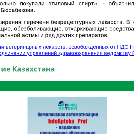
ольно покупали этиловый спирт», - объясни
 Бюрабекова.
ирения переченя безрецептурных лекарств. В 
ие, обезболивающие, отхаркивающие средства,
иальной астмы и ряд других препаратов.
ни ветеринарных лекарств, освобожденных от НДС
Н
одчинении управлений здравоохранения ведомству
ие Казахстана