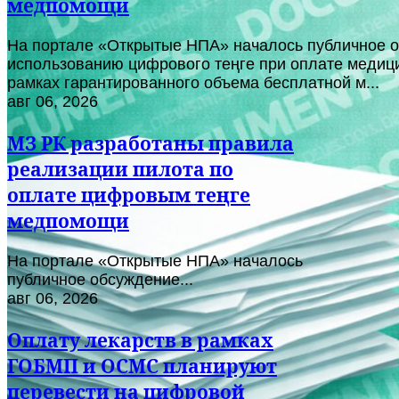
медпомощи
На портале «Открытые НПА» началось публичное о
использованию цифрового теңге при оплате медици
рамках гарантированного объема бесплатной м...
авг 06, 2026
МЗ РК разработаны правила
реализации пилота по
оплате цифровым теңге
медпомощи
На портале «Открытые НПА» началось
публичное обсуждение...
авг 06, 2026
Оплату лекарств в рамках
ГОБМП и ОСМС планируют
перевести на цифровой