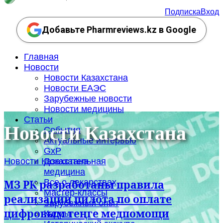
Подписка
Вход
Добавьте Pharmreviews.kz в Google
Главная
Новости
Новости Казахстана
Новости ЕАЭС
Зарубежные новости
Новости медицины
Статьи
Новости Казахстана
События
Актуальные интервью
GxP
Новости Казахстана
Доказательная
медицина
Все о лекарствах
МЗ РК разработаны правила
Мастер-классы
реализации пилота по оплате
Зарубежный опыт
цифровым теңге медпомощи
Кадры