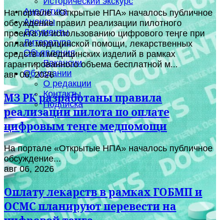
Исторический экскурс
Аналитика
На портале «Открытые НПА» началось публичное
Анонсы
обсуждение правил реализации пилотного
Документы
проекта по использованию цифрового теңге при
Литература
оплате медицинской помощи, лекарственных
Объявления
средств и медицинских изделий в рамках
Вакансии
гарантированного объема бесплатной м...
Об издании
авг 06, 2026
О редакции
Контакты
МЗ РК разработаны правила
Подписка
реализации пилота по оплате
цифровым теңге медпомощи
На портале «Открытые НПА» началось публичное
обсуждение...
авг 06, 2026
Оплату лекарств в рамках ГОБМП и
ОСМС планируют перевести на