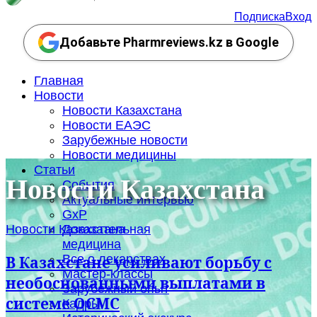
Подписка
Вход
Добавьте Pharmreviews.kz в Google
Главная
Новости
Новости Казахстана
Новости ЕАЭС
Зарубежные новости
Новости медицины
Статьи
Новости Казахстана
События
Актуальные интервью
GxP
Новости Казахстана
Доказательная
медицина
Все о лекарствах
В Казахстане усиливают борьбу с
Мастер-классы
необоснованными выплатами в
Зарубежный опыт
системе ОСМС
Кадры