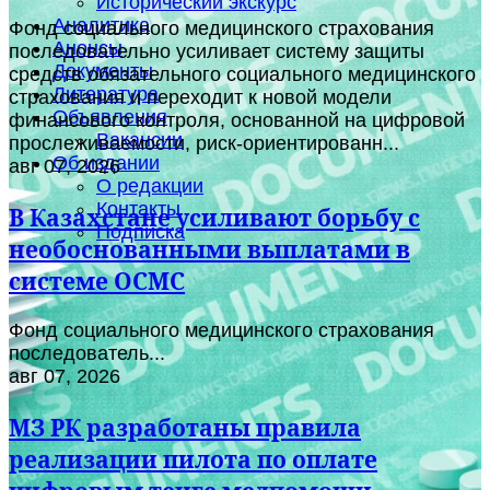
Исторический экскурс
Аналитика
Фонд социального медицинского страхования
Анонсы
последовательно усиливает систему защиты
Документы
средств обязательного социального медицинского
Литература
страхования и переходит к новой модели
Объявления
финансового контроля, основанной на цифровой
Вакансии
прослеживаемости, риск-ориентированн...
Об издании
авг 07, 2026
О редакции
Контакты
В Казахстане усиливают борьбу с
Подписка
необоснованными выплатами в
системе ОСМС
Фонд социального медицинского страхования
последователь...
авг 07, 2026
МЗ РК разработаны правила
реализации пилота по оплате