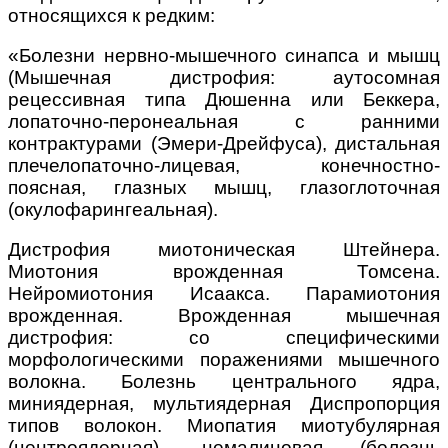
относящихся к редким:
«Бо
лезни нервно-мышечного синапса и мышц
(
Мышечная дистрофия: аутосомная
рецессивная типа Дюшенна или Беккера,
лопаточно-перонеальная с ранними
контрактурами (Эмери-Дрейфуса), дистальная
плечелопаточно-лицевая, конечностно-
поясная, глазных мышц, глазоглоточная
(окулофарингеальная).
Дистрофия миотоническая Штейнера.
Миотония врожденная Томсена.
Нейромиотония Исаакса. Парамиотония
врожденная. Врожденная мышечная
дистрофия: со специфическими
морфологическими поражениями мышечного
волокна. Болезнь центрального ядра,
миниядерная, мультиядерная Диспропорция
типов волокон. Миопатия миотубулярная
(центроядерная), немалиновая (болезнь