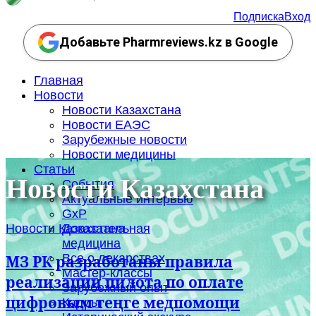
Подписка
Вход
Добавьте Pharmreviews.kz в Google
Главная
Новости
Новости Казахстана
Новости ЕАЭС
Зарубежные новости
Новости медицины
Статьи
Новости Казахстана
События
Актуальные интервью
GxP
Новости Казахстана
Доказательная
медицина
Все о лекарствах
МЗ РК разработаны правила
Мастер-классы
реализации пилота по оплате
Зарубежный опыт
цифровым теңге медпомощи
Кадры