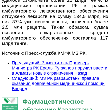
удалось сэкономить более 21 млрд тенге. В
медицинские организации РК в рамках
амбулаторного лекарственного обеспечения
отгружено лекарств на сумму 134,5 млрд, из
них 87% уже использованы, выписано более
2,5 млн рецепта. Таким образом, сумма
освоения лекарственных средств
амбулаторного обеспечения составила 117
млрд тенге.
Источник: Пресс-служба КМФК МЗ РК.
Предыдущий: Заместитель Премьер-
Министра РК Ералы Тугжанов поручил ввести
в Алматы новые ограничения
Назад
Следующий: МЗ РК разработаны правила
оказания доврачебной медицинской помощи
Вперед
Фармацевтическое
обозрение Казахстана