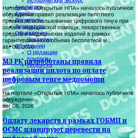
Исторический экскурс
Аналитика
На портале «Открытые НПА» началось публичное
Анонсы
обсуждение правил реализации пилотного
Документы
проекта по использованию цифрового теңге при
Литература
оплате медицинской помощи, лекарственных
Объявления
средств и медицинских изделий в рамках
Вакансии
гарантированного объема бесплатной м...
Об издании
авг 06, 2026
О редакции
Контакты
МЗ РК разработаны правила
Подписка
реализации пилота по оплате
цифровым теңге медпомощи
На портале «Открытые НПА» началось публичное
обсуждение...
авг 06, 2026
Оплату лекарств в рамках ГОБМП и
ОСМС планируют перевести на