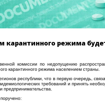
ем карантинного режима буде
венной комиссии по недопущению распростра
ого карантинного режима населением страны.
егионов республики, что в первую очередь, свя
пидемиологических требований и принять необх
ми предпринимательства.
 поручено: