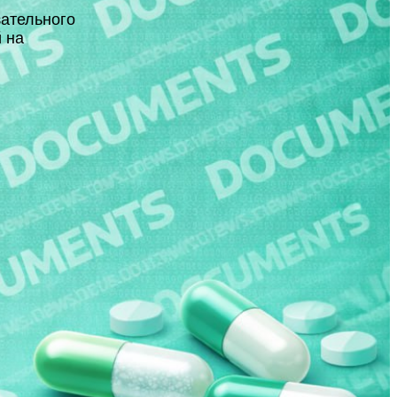
зательного
 на