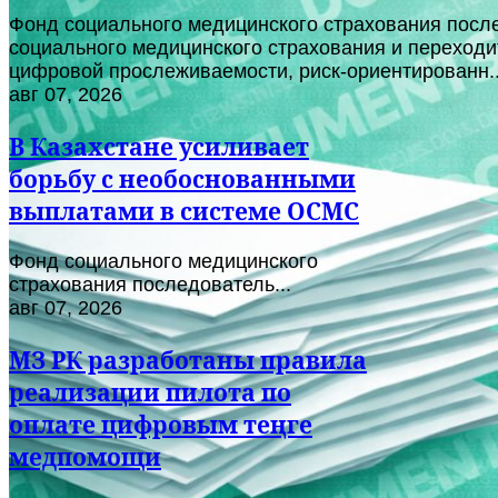
Фонд социального медицинского страхования после
социального медицинского страхования и переходи
цифровой прослеживаемости, риск-ориентированн..
авг 07, 2026
В Казахстане усиливает
борьбу с необоснованными
выплатами в системе ОСМС
Фонд социального медицинского
страхования последователь...
авг 07, 2026
МЗ РК разработаны правила
реализации пилота по
оплате цифровым теңге
медпомощи