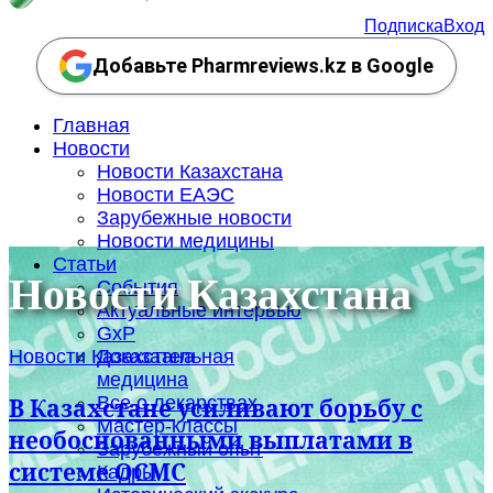
Подписка
Вход
Добавьте Pharmreviews.kz в Google
Главная
Новости
Новости Казахстана
Новости ЕАЭС
Зарубежные новости
Новости медицины
Статьи
Новости Казахстана
События
Актуальные интервью
GxP
Новости Казахстана
Доказательная
медицина
Все о лекарствах
В Казахстане усиливают борьбу с
Мастер-классы
необоснованными выплатами в
Зарубежный опыт
системе ОСМС
Кадры