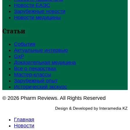
Новости ЕАЭС
Зарубежные новости
Новости медицины
Статьи
События
Актуальные интервью
GxP
Доказательная медицина
Все о лекарствах
Мастер-классы
Зарубежный опыт
Исторический экскурс
© 2026 Pharm Reviews. All Rights Reserved
Design & Developed by Interamedia KZ
Главная
Новости