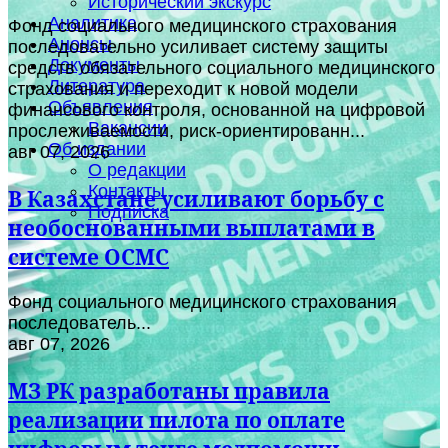
Исторический экскурс
Аналитика
Фонд социального медицинского страхования
Анонсы
последовательно усиливает систему защиты
Документы
средств обязательного социального медицинского
Литература
страхования и переходит к новой модели
Объявления
финансового контроля, основанной на цифровой
Вакансии
прослеживаемости, риск-ориентированн...
Об издании
авг 07, 2026
О редакции
Контакты
В Казахстане усиливают борьбу с
Подписка
необоснованными выплатами в
системе ОСМС
Фонд социального медицинского страхования
последователь...
авг 07, 2026
МЗ РК разработаны правила
реализации пилота по оплате