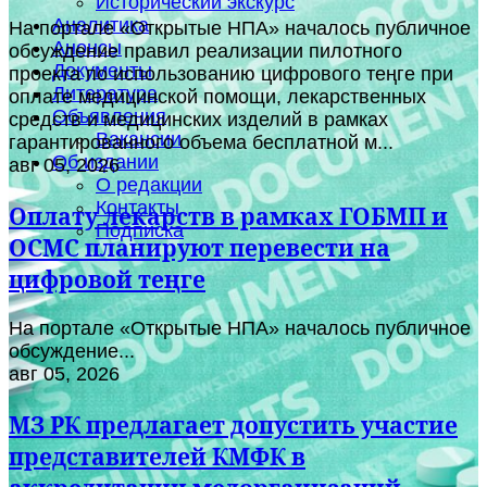
Исторический экскурс
Аналитика
На портале «Открытые НПА» началось публичное
Анонсы
обсуждение правил реализации пилотного
Документы
проекта по использованию цифрового теңге при
Литература
оплате медицинской помощи, лекарственных
Объявления
средств и медицинских изделий в рамках
Вакансии
гарантированного объема бесплатной м...
Об издании
авг 05, 2026
О редакции
Контакты
Оплату лекарств в рамках ГОБМП и
Подписка
ОСМС планируют перевести на
цифровой теңге
На портале «Открытые НПА» началось публичное
обсуждение...
авг 05, 2026
МЗ РК предлагает допустить участие
представителей КМФК в