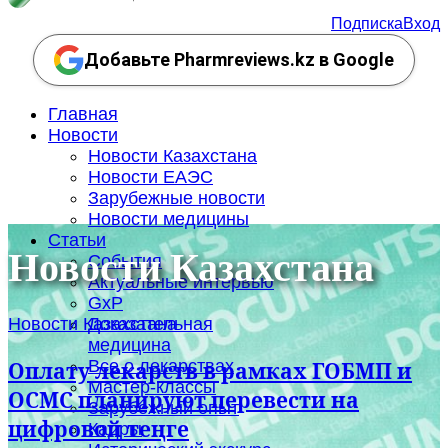
Подписка
Вход
Добавьте Pharmreviews.kz в Google
Главная
Новости
Новости Казахстана
Новости ЕАЭС
Зарубежные новости
Новости медицины
Статьи
Новости Казахстана
События
Актуальные интервью
GxP
Новости Казахстана
Доказательная
медицина
Все о лекарствах
Оплату лекарств в рамках ГОБМП и
Мастер-классы
ОСМС планируют перевести на
Зарубежный опыт
цифровой теңге
Кадры