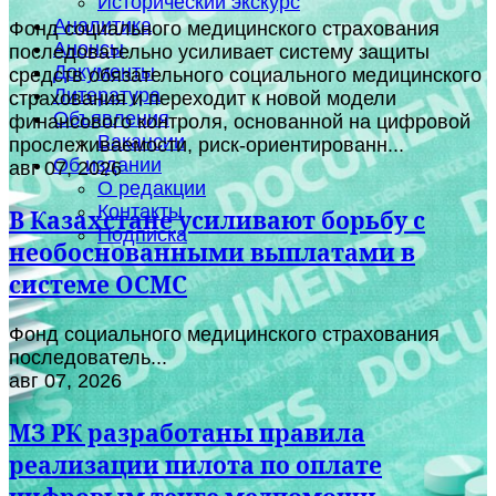
Исторический экскурс
Аналитика
Фонд социального медицинского страхования
Анонсы
последовательно усиливает систему защиты
Документы
средств обязательного социального медицинского
Литература
страхования и переходит к новой модели
Объявления
финансового контроля, основанной на цифровой
Вакансии
прослеживаемости, риск-ориентированн...
Об издании
авг 07, 2026
О редакции
Контакты
В Казахстане усиливают борьбу с
Подписка
необоснованными выплатами в
системе ОСМС
Фонд социального медицинского страхования
последователь...
авг 07, 2026
МЗ РК разработаны правила
реализации пилота по оплате