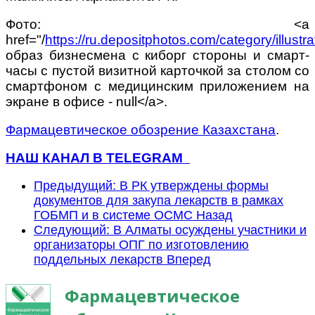
Фото: <a
href="/
https://ru.depositphotos.com/category/illustra
образ бизнесмена с киборг стороны и смарт-
часы с пустой визитной карточкой за столом со
смартфоном с медицинским приложением на
экране в офисе - null</a>.
Фармацевтическое обозрение Казахстана
.
НАШ КАНАЛ В TELEGRAM
Предыдущий: В РК утверждены формы
документов для закупа лекарств в рамках
ГОБМП и в системе ОСМС
Назад
Следующий: В Алматы осуждены участники и
организаторы ОПГ по изготовлению
поддельных лекарств
Вперед
Фармацевтическое