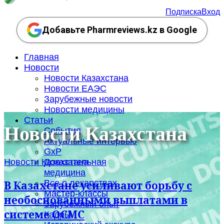
Подписка
Вход
Добавьте Pharmreviews.kz в Google
Главная
Новости
Новости Казахстана
Новости ЕАЭС
Зарубежные новости
Новости медицины
Статьи
Новости Казахстана
События
Актуальные интервью
GxP
Новости Казахстана
Доказательная
медицина
Все о лекарствах
В Казахстане усиливают борьбу с
Мастер-классы
необоснованными выплатами в
Зарубежный опыт
системе ОСМС
Кадры