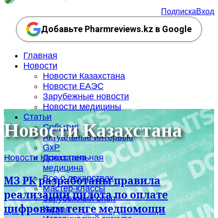
Подписка
Вход
Добавьте Pharmreviews.kz в Google
Главная
Новости
Новости Казахстана
Новости ЕАЭС
Зарубежные новости
Новости медицины
Статьи
Новости Казахстана
События
Актуальные интервью
GxP
Новости Казахстана
Доказательная
медицина
Все о лекарствах
МЗ РК разработаны правила
Мастер-классы
реализации пилота по оплате
Зарубежный опыт
цифровым теңге медпомощи
Кадры