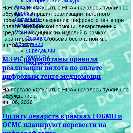
Исторический экскурс
Аналитика
На портале «Открытые НПА» началось публичное
Анонсы
обсуждение правил реализации пилотного
Документы
проекта по использованию цифрового теңге при
Литература
оплате медицинской помощи, лекарственных
Объявления
средств и медицинских изделий в рамках
Вакансии
гарантированного объема бесплатной м...
Об издании
авг 06, 2026
О редакции
Контакты
МЗ РК разработаны правила
Подписка
реализации пилота по оплате
цифровым теңге медпомощи
На портале «Открытые НПА» началось публичное
обсуждение...
авг 06, 2026
Оплату лекарств в рамках ГОБМП и
ОСМС планируют перевести на