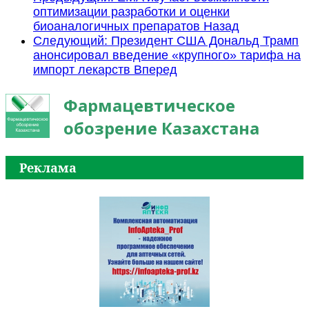
оптимизации разработки и оценки
биоаналогичных препаратов
Назад
Следующий: Президент США Дональд Трамп
анонсировал введение «крупного» тарифа на
импорт лекарств
Вперед
Фармацевтическое
обозрение Казахстана
Реклама