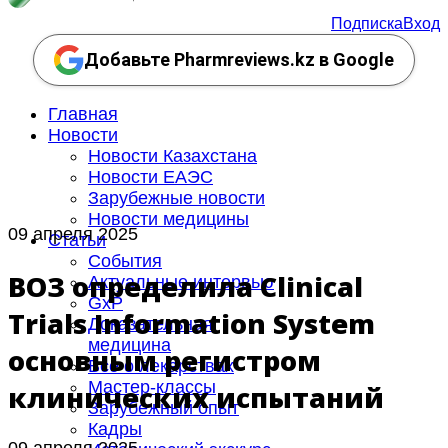
Подписка
Вход
Добавьте Pharmreviews.kz в Google
Главная
Новости
Новости Казахстана
Новости ЕАЭС
Зарубежные новости
Новости медицины
09 апреля 2025
Статьи
События
ВОЗ определила Clinical
Актуальные интервью
GxP
Trials Information System
Доказательная
медицина
основным регистром
Все о лекарствах
Мастер-классы
клинических испытаний
Зарубежный опыт
Кадры
09 апреля 2025