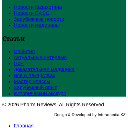
Новости Казахстана
Новости ЕАЭС
Зарубежные новости
Новости медицины
Статьи
События
Актуальные интервью
GxP
Доказательная медицина
Все о лекарствах
Мастер-классы
Зарубежный опыт
Исторический экскурс
© 2026 Pharm Reviews. All Rights Reserved
Design & Developed by Interamedia KZ
Главная