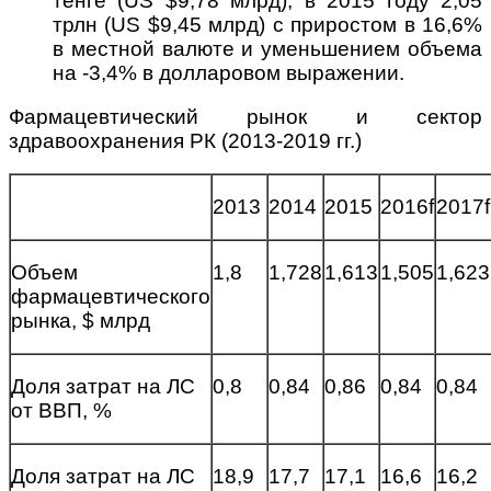
тенге (US $9,78 млрд), в 2015 году 2,05
трлн (US $9,45 млрд) с приростом в 16,6%
в местной валюте и уменьшением объема
на -3,4% в долларовом выражении.
Фармацевтический рынок и сектор
здравоохранения РК (2013-2019 гг.)
2013
2014
2015
2016f
2017f
Объем
1,8
1,728
1,613
1,505
1,623
фармацевтического
рынка, $ млрд
Доля затрат на ЛС
0,8
0,84
0,86
0,84
0,84
от ВВП, %
Доля затрат на ЛС
18,9
17,7
17,1
16,6
16,2