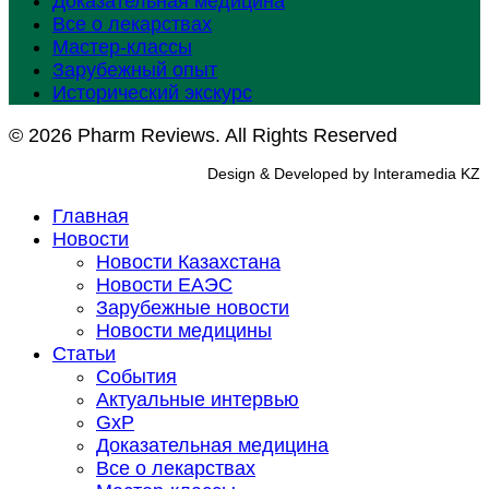
Доказательная медицина
Все о лекарствах
Мастер-классы
Зарубежный опыт
Исторический экскурс
© 2026 Pharm Reviews. All Rights Reserved
Design & Developed by Interamedia KZ
Главная
Новости
Новости Казахстана
Новости ЕАЭС
Зарубежные новости
Новости медицины
Статьи
События
Актуальные интервью
GxP
Доказательная медицина
Все о лекарствах