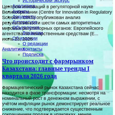
Исторический экскурс
Аналитика
Центром инноваций в регуляторной науке
Анонсы
Великобритании (Centre for Innovation in Regulatory
Документы
Science - CIRS) опубликован анализ
Литература
результативности шести самых авторитетных
Объявления
мировых регуляторных органов: Европейского
Вакансии
агентства по лекарственным средствам (E...
Об издании
июль 23, 2026
О редакции
Контакты
Аналитика
Подписка
Что происходит с фармрынком
Казахстана: главные тренды I
квартала 2026 года
Фармацевтический рынок Казахстана сейчас
находится в фазе трансформации: несмотря на
номинальный рост в денежном выражении, с
учётом инфляции рынок демонстрирует реальное
снижение, что подтверждается существенным
сокращением продаж в упаковках, меняе...