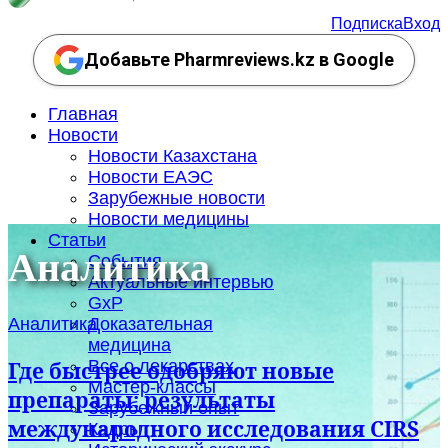
Подписка
Вход
Добавьте Pharmreviews.kz в Google
Главная
Новости
Новости Казахстана
Новости ЕАЭС
Зарубежные новости
Новости медицины
Статьи
Аналитика
События
Актуальные интервью
GxP
Аналитика
Доказательная
медицина
Все о лекарствах
Где быстрее одобряют новые
Мастер-классы
препараты: результаты
Зарубежный опыт
международного исследования CIRS
Кадры