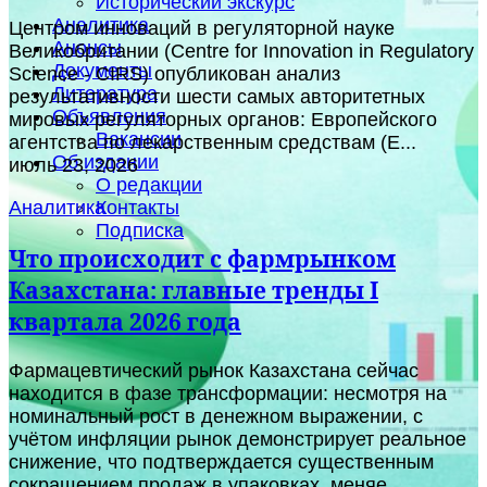
Исторический экскурс
Аналитика
Центром инноваций в регуляторной науке
Анонсы
Великобритании (Centre for Innovation in Regulatory
Документы
Science - CIRS) опубликован анализ
Литература
результативности шести самых авторитетных
Объявления
мировых регуляторных органов: Европейского
Вакансии
агентства по лекарственным средствам (E...
Об издании
июль 23, 2026
О редакции
Контакты
Аналитика
Подписка
Что происходит с фармрынком
Казахстана: главные тренды I
квартала 2026 года
Фармацевтический рынок Казахстана сейчас
находится в фазе трансформации: несмотря на
номинальный рост в денежном выражении, с
учётом инфляции рынок демонстрирует реальное
снижение, что подтверждается существенным
сокращением продаж в упаковках, меняе...