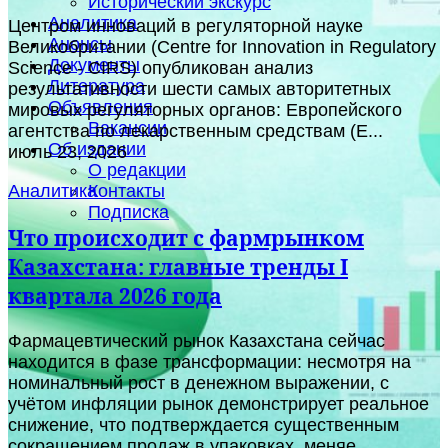
Исторический экскурс
Аналитика
Центром инноваций в регуляторной науке
Анонсы
Великобритании (Centre for Innovation in Regulatory
Документы
Science - CIRS) опубликован анализ
Литература
результативности шести самых авторитетных
Объявления
мировых регуляторных органов: Европейского
Вакансии
агентства по лекарственным средствам (E...
Об издании
июль 23, 2026
О редакции
Контакты
Аналитика
Подписка
Что происходит с фармрынком
Казахстана: главные тренды I
квартала 2026 года
Фармацевтический рынок Казахстана сейчас
находится в фазе трансформации: несмотря на
номинальный рост в денежном выражении, с
учётом инфляции рынок демонстрирует реальное
снижение, что подтверждается существенным
сокращением продаж в упаковках, меняе...