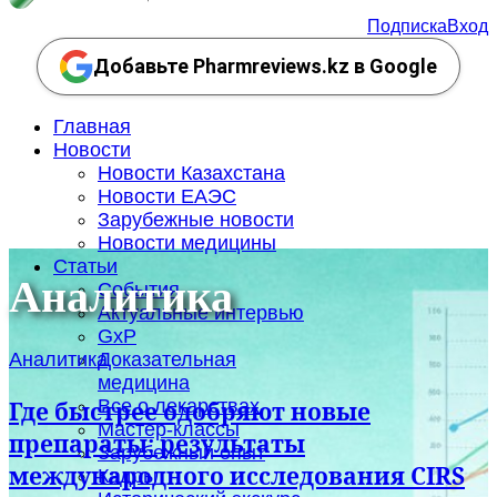
Подписка
Вход
Добавьте Pharmreviews.kz в Google
Главная
Новости
Новости Казахстана
Новости ЕАЭС
Зарубежные новости
Новости медицины
Статьи
Аналитика
События
Актуальные интервью
GxP
Аналитика
Доказательная
медицина
Все о лекарствах
Где быстрее одобряют новые
Мастер-классы
препараты: результаты
Зарубежный опыт
международного исследования CIRS
Кадры